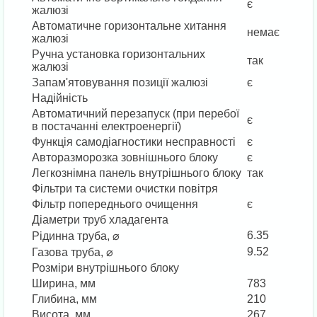
є
жалюзі
Автоматичне горизонтальне хитання
немає
жалюзі
Ручна установка горизонтальних
так
жалюзі
Запам'ятовування позиції жалюзі
є
Надійність
Автоматичний перезапуск (при перебої
є
в постачанні електроенергії)
Функція самодіагностики несправності
є
Авторазморозка зовнішнього блоку
є
Легкознімна панель внутрішнього блоку
так
Фільтри та системи очистки повітря
Фільтр попереднього очищення
є
Діаметри труб хладагента
6.35
Рідинна труба, ⌀
9.52
Газова труба, ⌀
Розміри внутрішнього блоку
Ширина, мм
783
Глибина, мм
210
Висота, мм
267