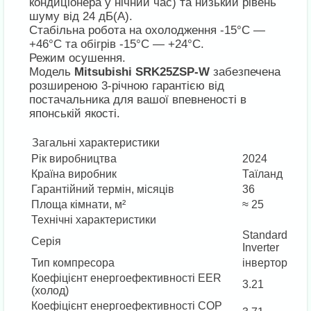
кондиціонера у нічний час) та низький рівень
шуму від 24 дБ(А).
Стабільна робота на охолодження -15°C —
+46°C та обігрів -15°C — +24°C.
Режим осушення.
Модель
Mitsubishi SRK25ZSP-W
забезпечена
розширеною 3-річною гарантією від
постачальника для вашої впевненості в
японській якості.
Загальні характеристики
Рік виробництва
2024
Країна виробник
Таїланд
Гарантійний термін, місяців
36
Площа кімнати, м²
≈ 25
Технічні характеристики
Standard
Серія
Inverter
Тип компресора
інвертор
Коефіцієнт енергоефективності EER
3.21
(холод)
Коефіцієнт енергоефективності COP