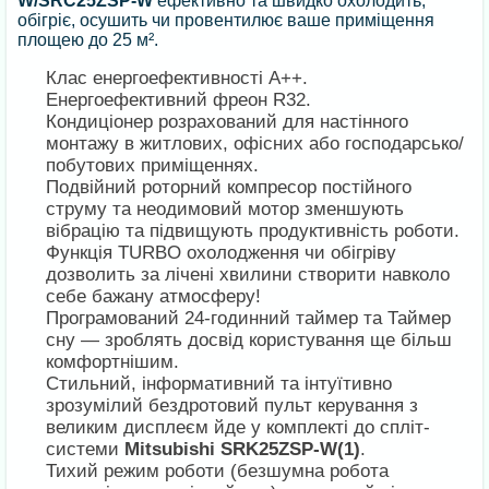
W/SRC25ZSP-W
ефективно та швидко охолодить,
обігріє, осушить чи провентилює ваше приміщення
площею до 25 м².
Клас енергоефективності А++.
Енергоефективний фреон R32.
Кондиціонер розрахований для настінного
монтажу в житлових, офісних або господарсько/
побутових приміщеннях.
Подвійний роторний компресор постійного
струму та неодимовий мотор зменшують
вібрацію та підвищують продуктивність роботи.
Функція TURBO охолодження чи обігріву
дозволить за лічені хвилини створити навколо
себе бажану атмосферу!
Програмований 24-годинний таймер та Таймер
сну — зроблять досвід користування ще більш
комфортнішим.
Стильний, інформативний та інтуїтивно
зрозумілий бездротовий пульт керування з
великим дисплеєм йде у комплекті до спліт-
системи
Mitsubishi SRK25ZSP-W(1)
.
Тихий режим роботи (безшумна робота