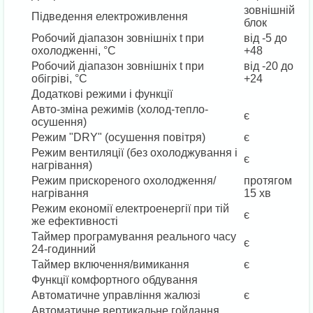
зовнішній
Підведення електроживлення
блок
Робочий діапазон зовнішніх t при
від -5 до
охолодженні, °C
+48
Робочий діапазон зовнішніх t при
від -20 до
обігріві, °C
+24
Додаткові режими і функції
Авто-зміна режимів (холод-тепло-
є
осушення)
Режим "DRY" (осушення повітря)
є
Режим вентиляції (без охолоджування і
є
нагрівання)
Режим прискореного охолодження/
протягом
нагрівання
15 хв
Режим економії електроенергії при тій
є
же ефективності
Таймер програмування реального часу
є
24-годинний
Таймер включення/вимикання
є
Функції комфортного обдування
Автоматичне управління жалюзі
є
Автоматичне вертикальне гойдання