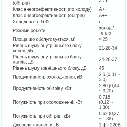
3.71
(обігрів)
Клас енергоефективності (по холоду)
A++
Клас енергоефективності (обігрів)
A++
Холодоагент R32
є
холод /
Режими роботи
тепло
Площа що обслуговується, м²
≈ 25
Рівень шуму внутрішнього блоку -
21-28-34
холод, дБ
Рівень шуму внутрішнього блоку -
24-28-37
нагрів, дБ
Рівень шуму зовнішнього блоку, дБ
45
2,5 (0,31 ~
Продуктивність охолодження, кВт
3,0)
2,80 (0,44
Продуктивність обігріву, кВт
~ 3,20)
0,718
Потужність при охолодженні, кВт
(0,12 ~
1,30)
0,62 (0,27
Потужність при обігріві, кВт
~ 1,38)
Джерело живлення, В
1 ф - 220B