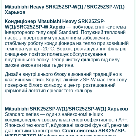
Mitsubishi Heavy SRK25ZSP-W(1) / SRC25ZSP-W(1)
Харьков
Кондиціонер Mitsubishi Heavy SRK25ZSP-
W(1)/SRC25ZSP-W Харків
— побутова спліт-система
інверторного типу серії Standard. Потужний тепловий
насос з інверторним управлінням забезпечить
стабільну роботу кондиціонера на тепло при зовнішній
температурі до - 20°C. Верхнє розташування фільтрів
очищення повітря полегшує обслуговування
внутрішнього блоку. Тепер чистку фільтрів від пилу
зможе виконати навіть дитина.
Дизайн внутрішнього блоку виконаний традиційно в
класичному стилі. Корпус лінійки ZSP-W має глянсову
поверхню білого кольору, в центрі розташований
фірмовий логотип сріблястого кольору.
Mitsubishi SRK25ZSP-W(1)/SRC25ZSP-W(1) Харьков
Standard series — один з найекономічніших
кондиціонерів у своєму класі енергоефективності А++.
Японські технології, вбудовані захисні функції, режими
діагностики та контролю.
Спліт-система SRK25ZSP-