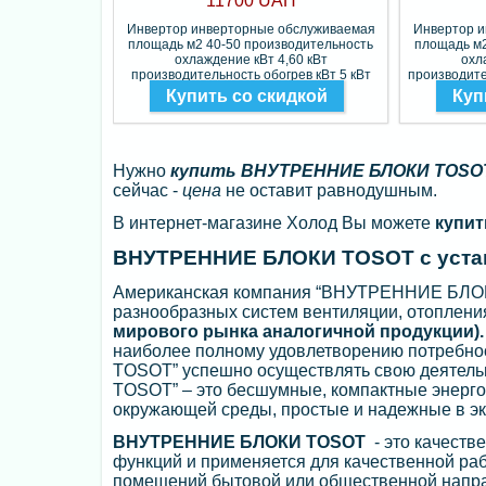
11700 UAH
Инвертор инверторные обслуживаемая
Инвертор 
площадь м2 40-50 производительность
площадь м2
охлаждение кВт 4,60 кВт
охл
производительность обогрев кВт 5 кВт
производите
Фреон R-410A
Купить со скидкой
Куп
Нужно
купить ВНУТРЕННИЕ БЛОКИ TOSOT
сейчас -
цена
не оставит равнодушным.
В интернет-магазине Холод Вы можете
купи
ВНУТРЕННИЕ БЛОКИ TOSOT с устан
Американская компания “ВНУТРЕННИЕ БЛОКИ
разнообразных систем вентиляции, отоплени
мирового рынка аналогичной продукции).
наиболее полному удовлетворению потребн
TOSOT” успешно осуществлять свою деятел
TOSOT” – это бесшумные, компактные энерго
окружающей среды, простые и надежные в э
ВНУТРЕННИЕ БЛОКИ TOSOT
- это качеств
функций и применяется для качественной ра
помещений бытовой или общественной напра