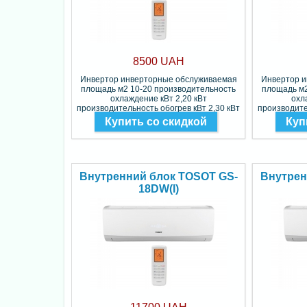
8500 UAH
Инвертор инверторные обслуживаемая
Инвертор 
площадь м2 10-20 производительность
площадь м2
охлаждение кВт 2,20 кВт
охл
производительность обогрев кВт 2,30 кВт
производите
Фреон R-410A
Купить со скидкой
Куп
Внутренний блок TOSOT GS-
Внутрен
18DW(I)