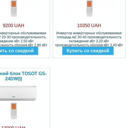
9200 UAH
10350 UAH
инверторные обслуживаемая
Инвертор инверторные обслуживаемая
 20-30 производительность
площадь м2 30-40 производительность
аждение кВт 2,50 кВт
охлаждение кВт 3,20 кВт
льность обогрев кВт 2,80 кВт
производительность обогрев кВт 3,40 кВт
Фреон R-410A
Фреон R-410A
ить со скидкой
Купить со скидкой
ний блок TOSOT GS-
24DW(I)