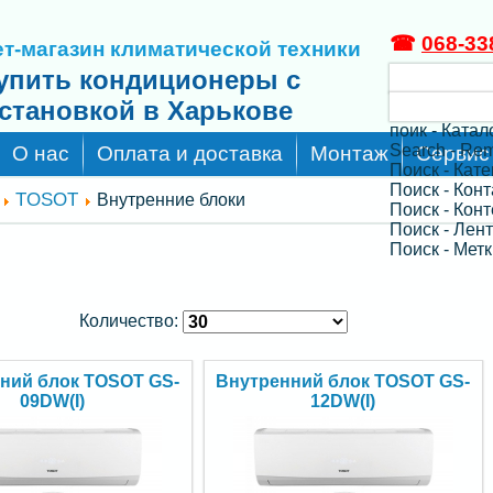
☎
068-33
т-магазин климатической техники
упить кондиционеры с
становкой в Харькове
поик - Катал
Search - Re
О нас
Оплата и доставка
Монтаж
Сервис
Поиск - Кат
Поиск - Кон
TOSOT
Внутренние блоки
Поиск - Конт
Поиск - Лен
Поиск - Метк
Количество:
ний блок TOSOT GS-
Внутренний блок TOSOT GS-
09DW(I)
12DW(I)