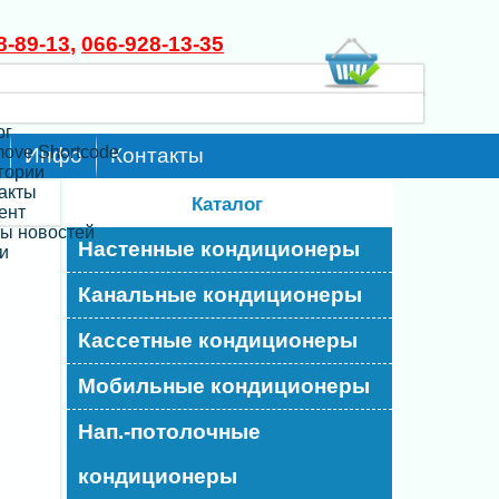
8-89-13
,
066-928-13-35
ог
move Shortcode
Инфо
Контакты
егории
такты
Каталог
ент
ты новостей
Настенные кондиционеры
и
Канальные кондиционеры
Кассетные кондиционеры
Мобильные кондиционеры
Нап.-потолочные
кондиционеры