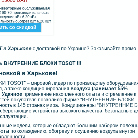
13000 UAH
инверторные обслуживаемая
 60-70 производительность
аждение кВт 6,20 кВт
льность обогрев кВт 6,20 кВт
Фреон R-410A
ить со скидкой
 в Харькове
с доставкой по Украине? Заказывайте прямо
ть ВНУТРЕННИЕ БЛОКИ TOSOT !!!
овкой в Харькове!
 TOSOT” – мировой лидер по производству оборудовани
я, а также кондиционирования
воздуха (занимает 55%
 Удачное
применение накопленного опыта и стремление к
остей покупателя позволило фирме “ВНУТРЕННИЕ БЛОКИ
ьность в 145 странах мира. Кондиционеры “ВНУТРЕННИЕ 
сберегающие устройства высокого качества, безопасные д
ксплуатации.
енные модели, которые обладают большим набором полезн
боты по охлаждению, обогреву и осушению воздуха внутри
вленности.