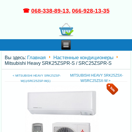
☎
068-338-89-13
,
066-928-13-35
Главная
Настенные кондиционеры
Вы здесь:
Mitsubishi Heavy SRK25ZSPR-S / SRC25ZSPR-S
MITSUBISHI HEAVY SRK25ZSX-
< MITSUBISHI HEAVY SRK25ZSP-
W/SRC25ZSX-W >
W(1)/SRC25ZSP-W(1)