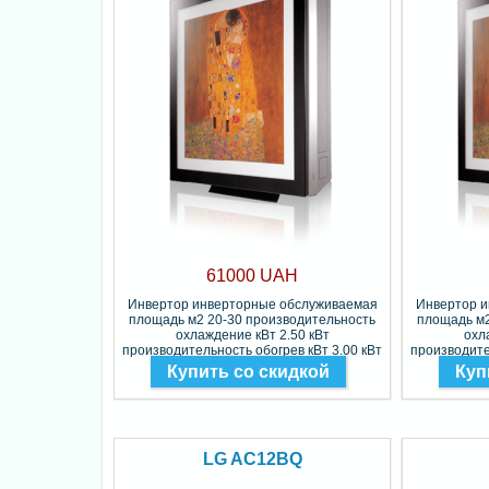
61000 UAH
Инвертор инверторные обслуживаемая
Инвертор 
площадь м2 20-30 производительность
площадь м2
охлаждение кВт 2.50 кВт
охл
производительность обогрев кВт 3.00 кВт
производите
Фреон R-32
Купить со скидкой
Куп
LG AC12BQ