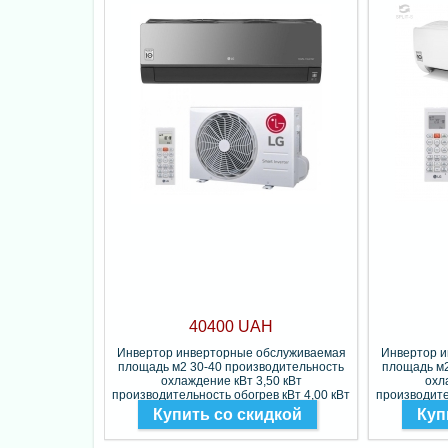
40400 UAH
Инвертор инверторные обслуживаемая
Инвертор 
площадь м2 30-40 производительность
площадь м2
охлаждение кВт 3,50 кВт
охл
производительность обогрев кВт 4,00 кВт
производите
Фреон R-32
Купить со скидкой
Куп