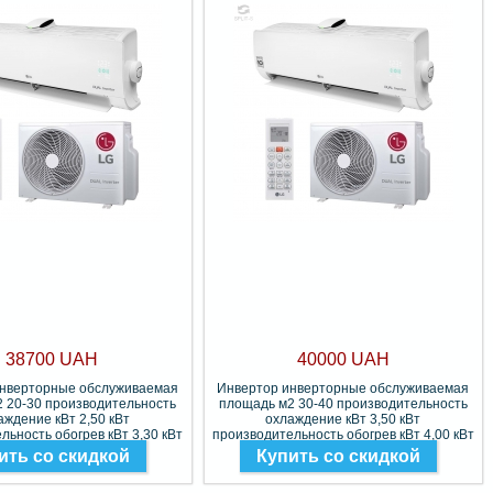
38700 UAH
40000 UAH
инверторные обслуживаемая
Инвертор инверторные обслуживаемая
 20-30 производительность
площадь м2 30-40 производительность
аждение кВт 2,50 кВт
охлаждение кВт 3,50 кВт
льность обогрев кВт 3,30 кВт
производительность обогрев кВт 4,00 кВт
Фреон R-32
Фреон R-32
ить со скидкой
Купить со скидкой