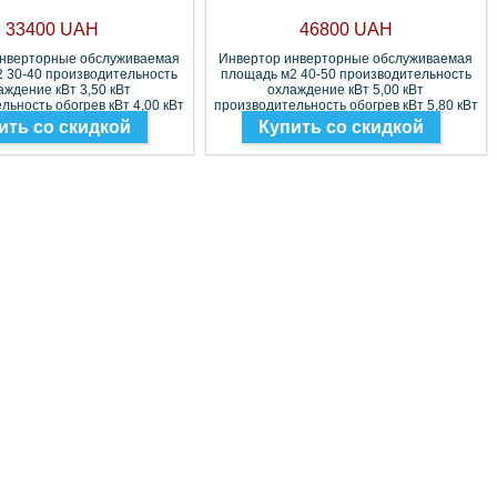
33400 UAH
46800 UAH
инверторные обслуживаемая
Инвертор инверторные обслуживаемая
 30-40 производительность
площадь м2 40-50 производительность
аждение кВт 3,50 кВт
охлаждение кВт 5,00 кВт
льность обогрев кВт 4,00 кВт
производительность обогрев кВт 5,80 кВт
Фреон R-32
Фреон R-32
ить со скидкой
Купить со скидкой