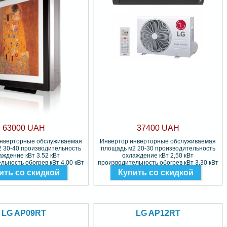
63000 UAH
37400 UAH
инверторные обслуживаемая
Инвертор инверторные обслуживаемая
 30-40 производительность
площадь м2 20-30 производительность
аждение кВт 3.52 кВт
охлаждение кВт 2,50 кВт
льность обогрев кВт 4.00 кВт
производительность обогрев кВт 3,30 кВт
Фреон R-32
Фреон R-32
ить со скидкой
Купить со скидкой
LG AP09RT
LG AP12RT