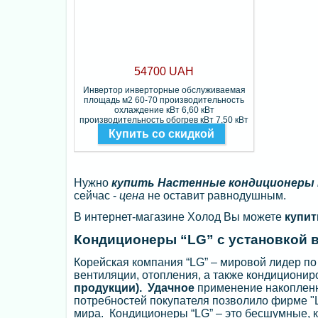
54700 UAH
Инвертор инверторные обслуживаемая
площадь м2 60-70 производительность
охлаждение кВт 6,60 кВт
производительность обогрев кВт 7,50 кВт
Фреон R-32
Купить со скидкой
Нужно
купить Настенные кондиционеры 
сейчас -
цена
не оставит равнодушным.
В интернет-магазине Холод Вы можете
купит
Кондиционеры “LG” с установкой в
Корейская компания “LG” – мировой лидер п
вентиляции, отопления, а также кондициони
продукции). Удачное
применение накопленн
потребностей покупателя позволило фирме "
мира. Кондиционеры “LG” – это бесшумные, 