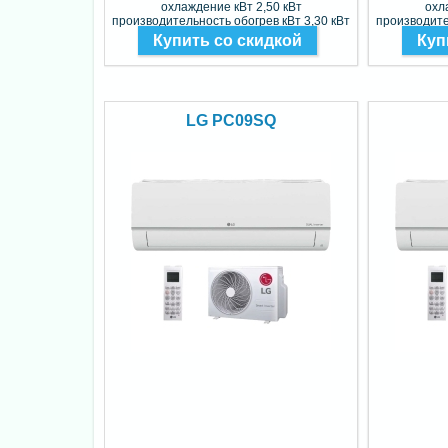
охлаждение кВт 2,50 кВт
охл
производительность обогрев кВт 3,30 кВт
производите
Фреон R32
Купить со скидкой
Куп
LG PC09SQ