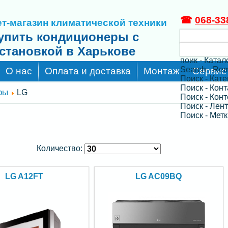
☎
068-33
т-магазин климатической техники
упить кондиционеры с
становкой в Харькове
поик - Катал
Search - Re
О нас
Оплата и доставка
Монтаж
Сервис
Поиск - Кат
Поиск - Кон
ры
LG
Поиск - Конт
Поиск - Лен
Поиск - Метк
Количество:
LG A12FT
LG AC09BQ