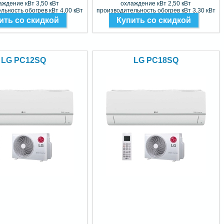
аждение кВт 3,50 кВт
охлаждение кВт 2,50 кВт
льность обогрев кВт 4,00 кВт
производительность обогрев кВт 3,30 кВт
Фреон R32
Фреон R-32
ить со скидкой
Купить со скидкой
LG PC12SQ
LG PC18SQ