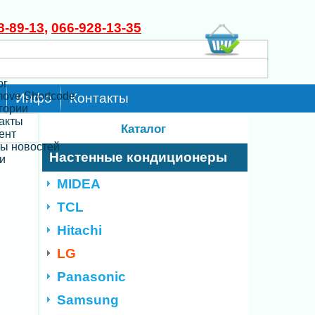
8-89-13
,
066-928-13-35
ог
move Shortcode
Инфо
Контакты
егории
такты
Каталог
ент
ты новостей
Настенные кондиционеры
и
MIDEA
TCL
Hitachi
LG
Panasonic
Samsung