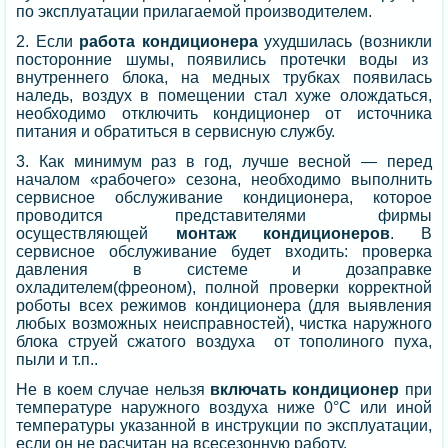
по эксплуатации прилагаемой производителем.
2. Если
работа кондиционера
ухудшилась (возникли
посторонние шумы, появились протечки воды из
внутреннего блока, на медных трубках появилась
наледь, воздух в помещении стал хуже олождаться,
необходимо отключить кондиционер от источника
питания и обратиться в сервисную службу.
3. Как минимум раз в год, лучше весной — перед
началом «рабочего» сезона, необходимо выполнить
сервисное обслуживание кондиционера, которое
проводится представителями фирмы
осуществляющей
монтаж кондиционеров
. В
сервисное обслуживание будет входить: проверка
давления в системе и дозаправке
охладителем(фреоном), полной проверки корректной
роботы всех режимов кондиционера (для выявления
любых возможных неисправностей), чистка наружного
блока струей сжатого воздуха от тополиного пуха,
пыли и т.п..
Не в коем случае нельзя
включать кондиционер
при
температуре наружного воздуха ниже 0°С или иной
температуры указанной в инструкции по эксплуатации,
если он не расчитан на всесезонную работу.