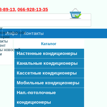
8-89-13
,
066-928-13-35
ог
move Shortcode
Инфо
Контакты
егории
такты
Каталог
ент
ты новостей
Настенные кондиционеры
и
Канальные кондиционеры
Кассетные кондиционеры
Мобильные кондиционеры
Нап.-потолочные
кондиционеры