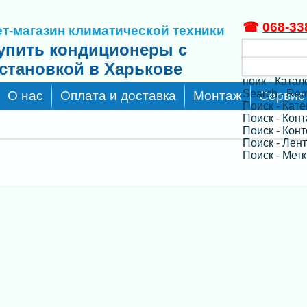
☎
068-33
т-магазин климатической техники
упить кондиционеры с
становкой в Харькове
поик - Катал
Search - Re
О нас
Оплата и доставка
Монтаж
Сервис
Поиск - Кат
Поиск - Кон
Поиск - Конт
Поиск - Лен
Поиск - Метк