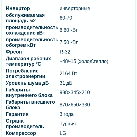
Инвертор
инверторные
обслуживаемая
60-70
площадь м2
производительность
6,60 кВт
охлаждение кВт
производительность
7,50 кВт
обогрев кВт
Фреон
R-32
Диапазон рабочих
+48\-15 (холод\тепло)
температур °C
Потребление
2164 Вт
электроэнергии
Уровень шума дБ
31 дБ
Габариты
998×345×210
внутреннего блока
Габариты внешнего
870×650×330
блока
Гарантия
3 года
Страна
Турция
производитель
Компрессор
LG