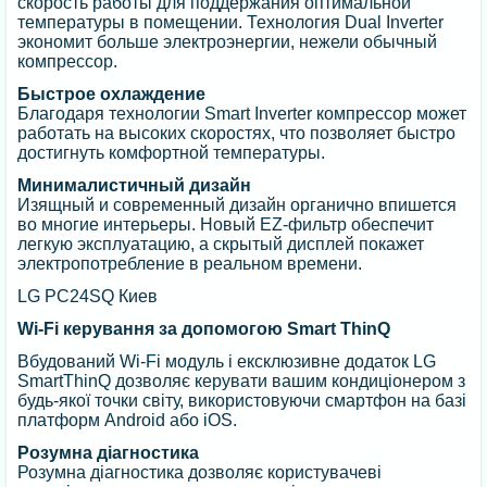
скорость работы для поддержания оптимальной
температуры в помещении. Технология Dual Inverter
экономит больше электроэнергии, нежели обычный
компрессор.
Быстрое охлаждение
Благодаря технологии Smart Inverter компрессор может
работать на высоких скоростях, что позволяет быстро
достигнуть комфортной температуры.
Минималистичный дизайн
Изящный и современный дизайн органично впишется
во многие интерьеры. Новый EZ-фильтр обеспечит
легкую эксплуатацию, а скрытый дисплей покажет
электропотребление в реальном времени.
LG PC24SQ Киев
Wi-Fi керування за допомогою Smart ThinQ
Вбудований Wi-Fi модуль і ексклюзивне додаток LG
SmartThinQ дозволяє керувати вашим кондиціонером з
будь-якої точки світу, використовуючи смартфон на базі
платформ Android або iOS.
Розумна діагностика
Розумна діагностика дозволяє користувачеві