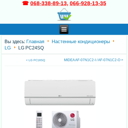
☎
068-338-89-13
,
066-928-13-35
Главная
Настенные кондиционеры
Вы здесь:
LG
LG PC24SQ
MIDEA AF-07N1C2-I / AF-07N1C2-O >
< LG PC18SQ