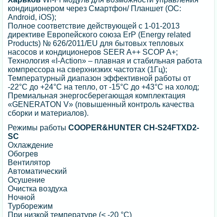
кондиционером через Смартфон/ Планшет (ОС:
Android, iOS);
Полное соответствие действующей c 1-01-2013
директиве Европейского союза ErP (Energy related
Products) № 626/2011/EU для бытовых тепловых
насосов и кондиционеров SEER A++ SCOP A+;
Технология «I-Action» – плавная и стабильная работа
компрессора на сверхнизких частотах (1Гц);
Температурный диапазон эффективной работы от
-22°C до +24°C на тепло, от -15°C до +43°C на холод;
Премиальная энергосберегающая комплектация
«GENERATON V» (повышенный контроль качества
сборки и материалов).
Режимы работы
COOPER&HUNTER CH-S24FTXD2-
SC
Охлаждение
Обогрев
Вентилятор
Автоматический
Осушение
Очистка воздуха
Ночной
Турборежим
При низкой температуре (< -20 °C)