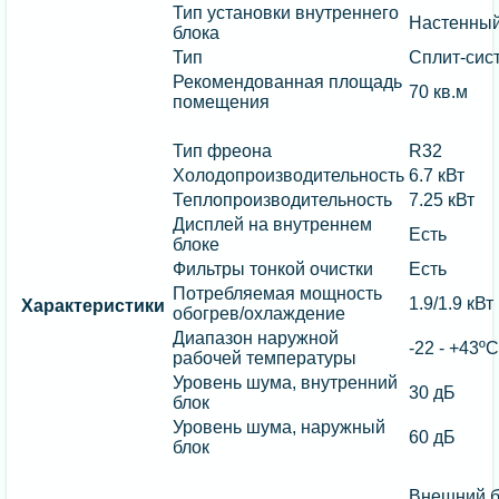
Тип установки внутреннего
Настенны
блока
Тип
Сплит-сис
Рекомендованная площадь
70 кв.м
помещения
Тип фреона
R32
Холодопроизводительность
6.7 кВт
Теплопроизводительность
7.25 кВт
Дисплей на внутреннем
Есть
блоке
Фильтры тонкой очистки
Есть
Потребляемая мощность
1.9/1.9 кВт
Характеристики
обогрев/охлаждение
Диапазон наружной
-22 - +43º
рабочей температуры
Уровень шума, внутренний
30 дБ
блок
Уровень шума, наружный
60 дБ
блок
Внешний б