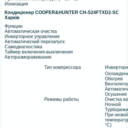
Ионизация
Кондиціонер COOPER&HUNTER CH-S24FTXD2-SC
Харків
Функции
Автоматическая очистка
Инверторное управление
Автоматический перезапуск
Cамодиагностика
Таймер включения-выключения
Авторазмораживание
Тип компрессора
Инвертор
Охлажден
Обогрев
Вентилято
Автоматич
Осушение
Режимы работы
Очистка в
Ночной
Турбореж
При низко
температур
°C)