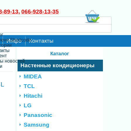
8-89-13
,
066-928-13-35
ог
move Shortcode
Инфо
Контакты
егории
такты
Каталог
ент
ты новостей
Настенные кондиционеры
и
MIDEA
BL
TCL
Hitachi
LG
Panasonic
Samsung