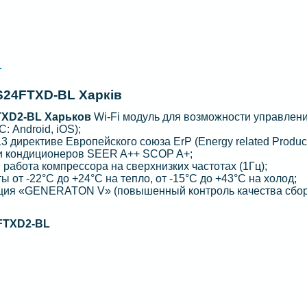
L
24FTXD-BL Харків
XD2-BL Харьков
Wi-Fi модуль для возможности управлен
 Android, iOS);
 директиве Европейского союза ErP (Energy related Produc
 и кондиционеров SEER A++ SCOP A+;
 работа компрессора на сверхнизких частотах (1Гц);
от -22°C до +24°C на тепло, от -15°C до +43°C на холод;
ция «GENERATON V» (повышенный контроль качества сбор
TXD2-BL