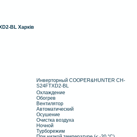
D2-BL Харків
Инверторный COOPER&HUNTER CH-
S24FTXD2-BL
Охлаждение
Обогрев
Вентилятор
Автоматический
Осушение
Очистка воздуха
Ночной
Турборежим
При низкой температуре (< -20 °C)