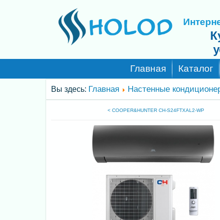
Интерне
К
у
Главная
Каталог
Главная
Настенные кондиционе
Вы здесь:
< COOPER&HUNTER CH-S24FTXAL2-WP