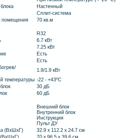
 блока
Настенный
Сплит-система
ь помещения
70 кв.м
R32
ь
6.7 кВт
7.25 кВт
оке
Есть
Есть
огрев/
1.9/1.9 кВт
ей температуры
-22 - +43ºС
 блок
30 дБ
лок
60 дБ
Внешний блок
Внутренний блок
Инструкция
Пульт ДУ
ка (ВхШхГ)
32.9 х 112.2 х 24.7 см
 (ВхШхГ)
70 х 96.5 х 39.6 см