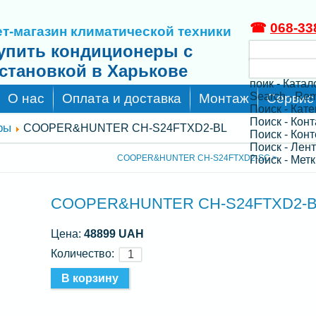
☎
068-33
т-магазин климатической техники
упить кондиционеры с
становкой в Харькове
поик - Катал
Search - Re
О нас
Оплата и доставка
Монтаж
Сервис
Поиск - Кат
Поиск - Кон
ры
COOPER&HUNTER CH-S24FTXD2-BL
Поиск - Конт
Поиск - Лен
COOPER&HUNTER CH-S24FTXD2-SC >
Поиск - Метк
COOPER&HUNTER CH-S24FTXD2-
Цена:
48899 UAH
Количество: