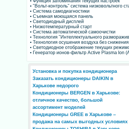
• Функция запоминания текущих настроек
• "Вольт-контроль" система низковольтного ст
• Система самодиагностики
• Съемная моющаяся панель
• Светодиодный дисплей
• Низкотемпературный старт
• Система автоматической самоочистки
• Технология "Интеллектуального разморажи
• Технология осушения воздуха без снижени
• Светодиодное отображение текущих режим
• Генератор ионов-фильтр Active Plasma Ion (
Установка и покупка кондиционера
Заказать кондиционеры DAIKIN в
Харькове недорого
Кондиционеры BERGEN в Харькове:
отличное качество, большой
ассортимент моделей
Кондиционеры GREE в Харькове –
продажа на самых выгодных условиях
Кондиционеры TOSHIBA в Харькове –