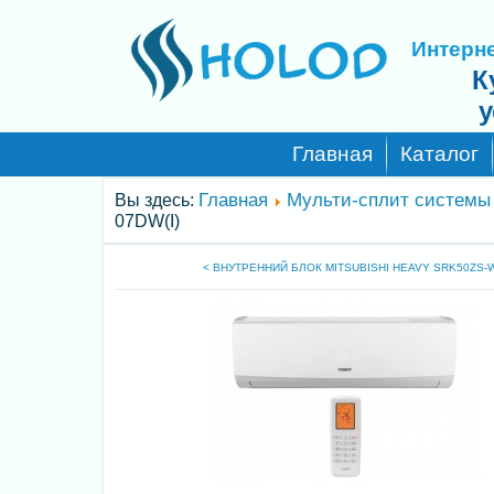
Интерне
К
у
Главная
Каталог
Главная
Мульти-сплит системы
Вы здесь:
07DW(I)
< ВНУТРЕННИЙ БЛОК MITSUBISHI HEAVY SRK50ZS-