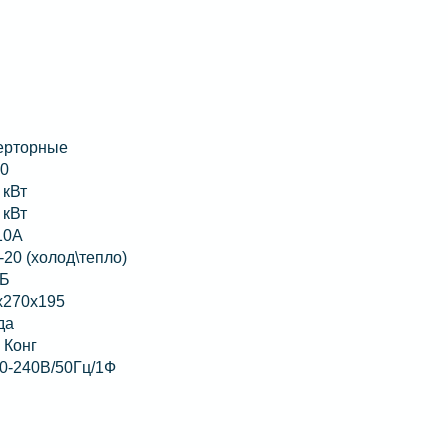
ерторные
20
 кВт
 кВт
10A
-20 (холод\тепло)
дБ
x270x195
да
 Конг
20-240В/50Гц/1Ф