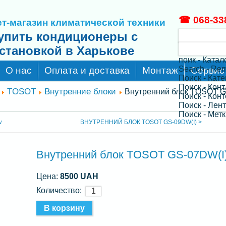
☎
068-33
т-магазин климатической техники
упить кондиционеры с
становкой в Харькове
поик - Катал
Search - Re
О нас
Оплата и доставка
Монтаж
Сервис
Поиск - Кат
Поиск - Кон
TOSOT
Внутренние блоки
Внутренний блок TOSOT G
Поиск - Конт
Поиск - Лен
Поиск - Метк
ВНУТРЕННИЙ БЛОК TOSOT GS-09DW(I) >
W
Внутренний блок TOSOT GS-07DW(I
Цена:
8500 UAH
Количество: