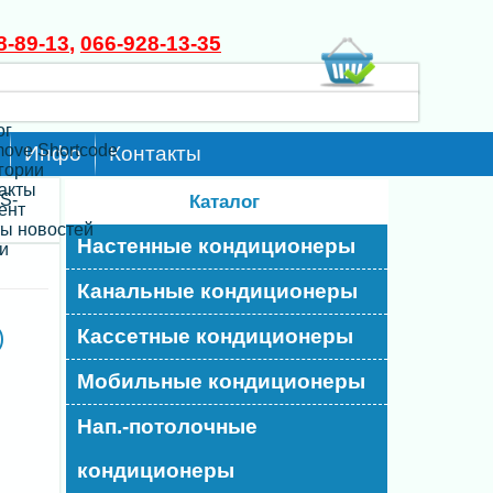
8-89-13
,
066-928-13-35
ог
move Shortcode
Инфо
Контакты
егории
такты
S-
Каталог
ент
ты новостей
Настенные кондиционеры
и
Канальные кондиционеры
)
Кассетные кондиционеры
Мобильные кондиционеры
Нап.-потолочные
кондиционеры