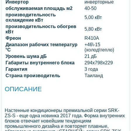
Инвертор
инверторные
обслуживаемая площадь м2
40-50
производительность
5,00 кВт
охлаждение кВт
производительность обогрев
5,80 кВт
кВт
Фреон
R410A
Диапазон рабочих температур
+46\-15
°C
(холод\тепло)
Уровень шума дБ
21 дБ
Габариты внутреннего блока
294x798x229
Гарантия
3 года
Страна производитель
Таиланд
ОПИСАНИЕ
Настенные кондиционеры премиальной серии SRK-
ZS-S - еще одна новинка 2017 года. Форма внутренних
блоков отвечает новейшим тенденциям
промышленного дизайна и повторяет плавные,