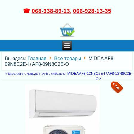
☎
068-338-89-13
,
066-928-13-35
Главная
Все товары
Вы здесь:
MIDEA AF8-
09N8C2E-I / AF8-09N8C2E-O
MIDEA AF8-12N8C2E-I / AF8-12N8C2E-
< MIDEA AF8-07N8C2E-I / AF8-07N8C2E-O
O >