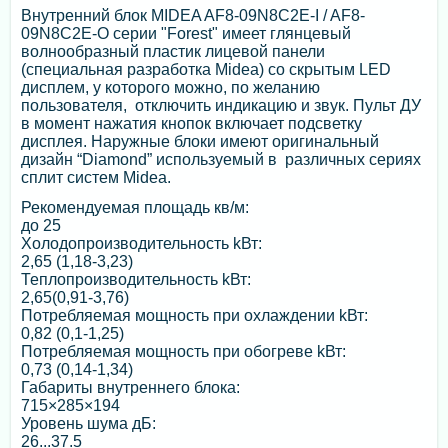
Внутренний блок MIDEA AF8-09N8C2E-I / AF8-
09N8C2E-O серии "Forest" имеет глянцевый
волнообразный пластик лицевой панели
(специальная разработка Midea) со скрытым LED
дисплем, у которого можно, по желанию
пользователя, отключить индикацию и звук. Пульт ДУ
в момент нажатия кнопок включает подсветку
дисплея. Наружные блоки имеют оригинальный
дизайн “Diamond” используемый в различных сериях
сплит систем Midea.
Рекомендуемая площадь кв/м:
до 25
Холодопроизводительность kВт:
2,65 (1,18-3,23)
Теплопроизводительность kВт:
2,65(0,91-3,76)
Потребляемая мощность при охлаждении kВт:
0,82 (0,1-1,25)
Потребляемая мощность при обогреве kВт:
0,73 (0,14-1,34)
Габариты внутреннего блока:
715×285×194
Уровень шума дБ:
26...37.5