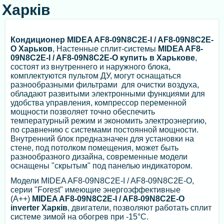
Харків
Кондиционер MIDEA AF8-09N8C2E-I / AF8-09N8C2E-
O Харьков
, Настенные сплит-системы
MIDEA AF8-
09N8C2E-I / AF8-09N8C2E-O купить в Харькове
,
состоят из внутреннего и наружного блока,
комплектуются пультом ДУ, могут оснащаться
разнообразными фильтрами для очистки воздуха,
обладают развитыми электронными функциями для
удобства управления, компрессор переменной
мощности позволяет точно обеспечить
температурный режим и экономить электроэнергию,
по сравнению с системами постоянной мощности.
Внутренний блок предназначен для установки на
стене, под потолком помещения, может быть
разнообразного дизайна, современные модели
оснащены "скрытым" под панелью индикатором.
Модели MIDEA AF8-09N8C2E-I / AF8-09N8C2E-O,
серии "Forest" имеющие энергоэффективные
(А++)
MIDEA AF8-09N8C2E-I / AF8-09N8C2E-O
inverter Харків
, двигатели, позволяют работать сплит
системе зимой на обогрев при -15°С.