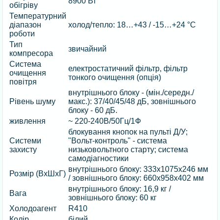
8900 Вт
обігріву
Температурний
діапазон
холод/тепло: 18…+43 / -15…+24 °C
роботи
Тип
звичайний
компресора
Система
електростатичний фільтр, фільтр
очищення
тонкого очищення (опція)
повітря
внутрішнього блоку - (мін./середн./
Рівень шуму
макс.): 37/40/45/48 дБ, зовнішнього
блоку - 60 дБ.
живлення
~ 220-240В/50Гц/1Ф
блокування кнопок на пульті Д/У;
Системи
"Вольт-контроль" - система
захисту
низьковольтного старту; система
самодіагностики
внутрішнього блоку: 333х1075х246 мм
Розмір (ВхШхГ)
/ зовнішнього блоку: 660х958х402 мм
внутрішнього блоку: 16,9 кг /
Вага
зовнішнього блоку: 60 кг
Холодоагент
R410
Колір
білий