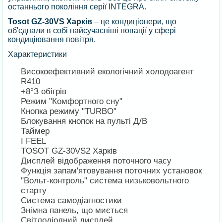
останнього покоління серії INTEGRA.
Tosot GZ-30VS Харків
– це кондиціонери, що
об'єднали в собі найсучасніші новації у сфері
кондиціювання повітря.
Характеристики
Високоефективний екологічний холодоагент
R410
+8°З обігрів
Режим "Комфортного сну"
Кнопка режиму "TURBO"
Блокування кнопок на пульті Д/В
Таймер
I FEEL
TOSOT GZ-30VS2 Харків
Дисплей відображення поточного часу
Функція запам'ятовування поточних установок
"Вольт-контроль" система низьковольтного
старту
Система самодіагностики
Знімна панель, що миється
Світлодіодний дисплей