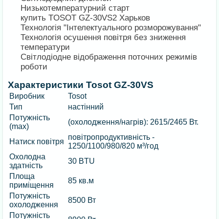
Низькотемпературний старт
купить TOSOT GZ-30VS2 Харьков
Технологія "Інтелектуального розморожування"
Технологія осушення повітря без зниження
температури
Світлодіодне відображення поточних режимів
роботи
Характеристики Tosot GZ-30VS
Виробник
Tosot
Тип
настінний
Потужність
(охолодження/нагрів): 2615/2465 Вт.
(max)
повітропродуктивність -
Натиск повітря
1250/1100/980/820 м³/год
Охолодна
30 BTU
здатність
Площа
85 кв.м
приміщення
Потужність
8500 Вт
охолодження
Потужність