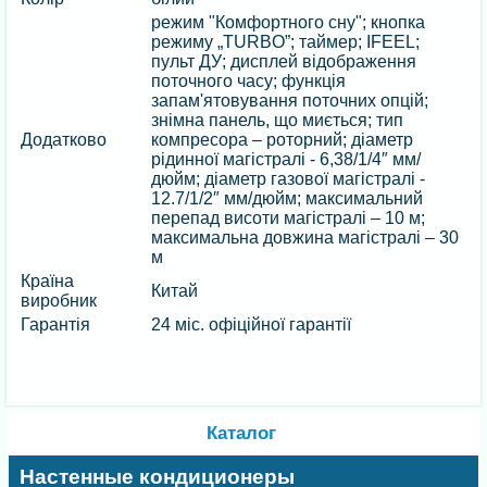
режим "Комфортного сну"; кнопка
режиму „TURBO”; таймер; IFEEL;
пульт ДУ; дисплей відображення
поточного часу; функція
запам'ятовування поточних опцій;
знімна панель, що миється; тип
Додатково
компресора – роторний; діаметр
рідинної магістралі - 6,38/1/4″ мм/
дюйм; діаметр газової магістралі -
12.7/1/2″ мм/дюйм; максимальний
перепад висоти магістралі – 10 м;
максимальна довжина магістралі – 30
м
Країна
Китай
виробник
Гарантія
24 міс. офіційної гарантії
Каталог
Настенные кондиционеры