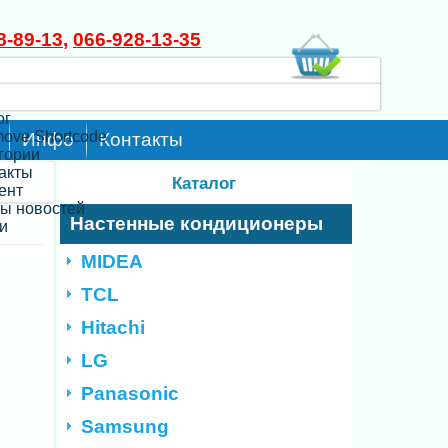
8-89-13
,
066-928-13-35
ог
move Shortcode
Инфо
Контакты
егории
такты
Каталог
ент
ты новостей
Настенные кондиционеры
и
MIDEA
TCL
Hitachi
LG
Panasonic
Samsung