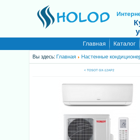
Интерне
К
у
Главная
Каталог
Главная
Настенные кондиционе
Вы здесь:
< TOSOT GX-12AP2