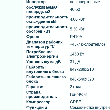
Инвертор
не инверторные
обслуживаемая
40-50
площадь м2
производительность
4,80 кВт
охлаждение кВт
производительность
5,30 кВт
обогрев кВт
Фреон
R410A
Диапазон рабочих
+43-7 (холодтепло)
температур °C
Потребление
1460 Вт
электроэнергии
Уровень шума дБ
31 дБ
Габариты
849x289x210
внутреннего блока
Габариты внешнего
848x540x320
блока
Гарантия
2 года
Страна
Гонг-Конг
производитель
Компрессор
GREE
Функции и
Самоочистка внутренн