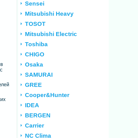
Sensei
Mitsubishi Heavy
TOSOT
Mitsubishi Electric
Toshiba
CHIGO
Osaka
 в
ic
SAMURAI
GREE
елей
Cooper&Hunter
ких
IDEA
BERGEN
Carrier
NC Clima