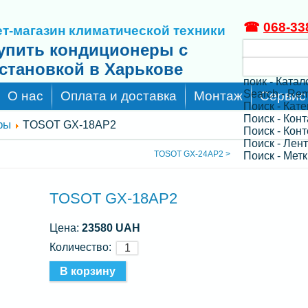
☎
068-33
т-магазин климатической техники
упить кондиционеры с
становкой в Харькове
поик - Катал
Search - Re
О нас
Оплата и доставка
Монтаж
Сервис
Поиск - Кат
Поиск - Кон
ры
TOSOT GX-18AP2
Поиск - Конт
Поиск - Лен
TOSOT GX-24AP2 >
Поиск - Метк
TOSOT GX-18AP2
Цена:
23580 UAH
Количество: