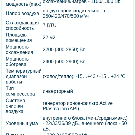
охлаждение/нагрев - 1100/1300 Вт.
мощность (max)
воздухопроизводительность -
Напор воздуха
250/420/470/500 м³/ч
Охлаждающая
7 BTU
способность
Площадь
22 м2
помещения
Мощность
2200 (300-2850) Вт
охлаждения
Мощность
2400 (600-2900) Вт
обогрева
Температурный
диапазон
(холод/тепло): -15…+43 / -15…+24 °C
работы
Тип
инверторный
компрессора
Система
генератор ионов-фильтр Active
очистки
Plasma Ion (API)
воздуха
внутреннего блока (мин./средн./макс.)
Уровень шума
- 22/33/36/39 дБ., внешнего блока - 50
дБ.