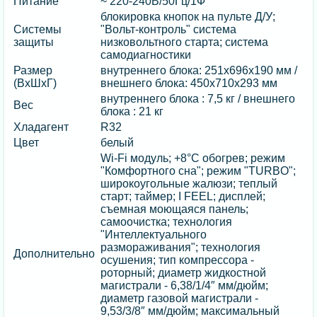
Питание
~ 220-240В/50Гц/1Ф
блокировка кнопок на пульте Д/У;
Системы
"Вольт-контроль" система
защиты
низковольтного старта; система
самодиагностики
Размер
внутреннего блока: 251х696х190 мм /
(ВхШхГ)
внешнего блока: 450х710х293 мм
внутреннего блока : 7,5 кг / внешнего
Вес
блока : 21 кг
Хладагент
R32
Цвет
белый
Wi-Fi модуль; +8°С обогрев; режим
"Комфортного сна"; режим "TURBO";
широкоугольные жалюзи; теплый
старт; таймер; I FEEL; дисплей;
съемная моющаяся панель;
самоочистка; технология
"Интеллектуального
размораживания"; технология
Дополнительно
осушения; тип компрессора -
роторный; диаметр жидкостной
магистрали - 6,38/1/4″ мм/дюйм;
диаметр газовой магистрали -
9,53/3/8″ мм/дюйм; максимальный