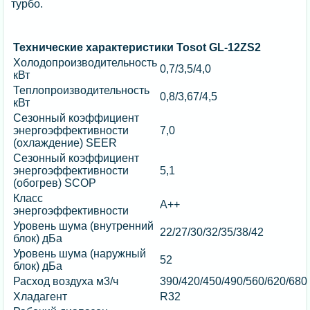
турбо.
Технические характеристики Tosot GL-12ZS2
Холодопроизводительность
0,7/3,5/4,0
кВт
Теплопроизводительность
0,8/3,67/4,5
кВт
Сезонный коэффициент
энергоэффективности
7,0
(охлаждение) SEER
Сезонный коэффициент
энергоэффективности
5,1
(обогрев) SCOP
Класс
A++
энергоэффективности
Уровень шума (внутренний
22/27/30/32/35/38/42
блок) дБа
Уровень шума (наружный
52
блок) дБа
Расход воздуха м3/ч
390/420/450/490/560/620/680
Хладагент
R32