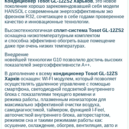
Кондиционер Tosot GL-12ZS2 Харьков
, это новое
поколение хорошо зарекомендовавшей себя модели
HANSOL с современным энергоэффективным эко
фреоном R32, сочетающее в себе годами проверенное
качество и инновационные технологии.
Высокотехнологичная
сплит-система Tosot GL-12ZS2
оснащена низкотемпературным комплектом
и способна эффективно обогреть ваше помещение
даже при очень низких температурах.
Внедрение
новейшей технологии G10 позволило достичь высоких
показателей энергоэффективности A++.
В дополнение к всему
кондиционер Tosot GL-12ZS
Харків
оснащен: WI-FI модулем, который позволяет
осуществлять удаленное управление с помощью
смартфона, светодиодной подсветкой внутреннего
блока с показателями текущего времени и
режима работы, плазменным ионизатором для
максимально эффективной очистки воздуха,
самодиагностикой, таймером, функцией I-Feel,
автоочисткой внутреннего блока, авторестартом,
режимом сна и такими режимами работы как:
осушение, охлаждение, обогрев, вентиляция, авто и