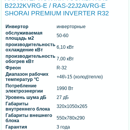
B22J2KVRG-E / RAS-22J2AVRG-E
SHORAI PREMIUM INVERTER R32
Инвертор
инверторные
обслуживаемая
50-60
площадь м2
производительность
6,10 кВт
охлаждение кВт
производительность
7,00 кВт
обогрев кВт
Фреон
R-32
Диапазон рабочих
+46\-15 (холод\тепло)
температур °C
Потребление
1990 Вт
электроэнергии
Уровень шума дБ
27 дБ
Габариты
320x1050x265
внутреннего блока
Габариты внешнего
550x780x290
блока
Гарантия
3 года