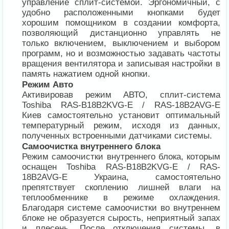
управление сплит-системой. Эргономичный, с
удобно расположенными кнопками будет
хорошим помощником в создании комфорта,
позволяющий дистанционно управлять не
только включением, выключением и выбором
программ, но и возможностью задавать частоты
вращения вентилятора и записывая настройки в
память нажатием одной кнопки.
Режим Авто
Активировав режим АВТО, сплит-система
Toshiba RAS-B18B2KVG-E / RAS-18B2AVG-E
Киев самостоятельно установит оптимальный
температурный режим, исходя из данных,
полученных встроенными датчиками системы.
Самоочистка внутреннего блока
Режим самоочистки внутреннего блока, которым
оснащен Toshiba RAS-B18B2KVG-E / RAS-
18B2AVG-E Украина, самостоятельно
препятствует скоплению лишней влаги на
теплообменнике в режиме охлаждения.
Благодаря системе самоочистки во внутреннем
блоке не образуется сырость, неприятный запах
и плесень. После отключения системы, в