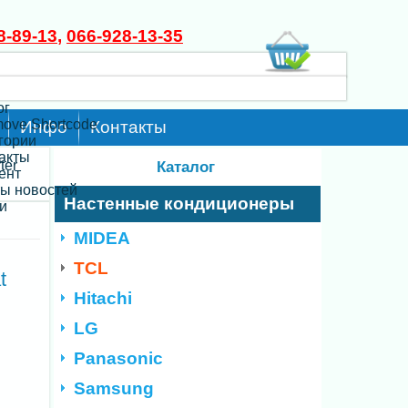
8-89-13
,
066-928-13-35
ог
move Shortcode
Инфо
Контакты
егории
такты
ter
Каталог
ент
ты новостей
Настенные кондиционеры
и
MIDEA
TCL
t
Hitachi
LG
Panasonic
Samsung