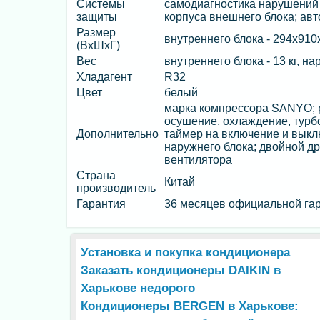
Системы
самодиагностика нарушений 
защиты
корпуса внешнего блока; авт
Размер
внутреннего блока - 294х910
(ВхШхГ)
Вес
внутреннего блока - 13 кг, на
Хладагент
R32
Цвет
белый
марка компрессора SANYO; р
осушение, охлаждение, турбо
Дополнительно
таймер на включение и выклю
наружнего блока; двойной др
вентилятора
Страна
Китай
производитель
Гарантия
36 месяцев официальной гар
Установка и покупка кондиционера
Заказать кондиционеры DAIKIN в
Харькове недорого
Кондиционеры BERGEN в Харькове: