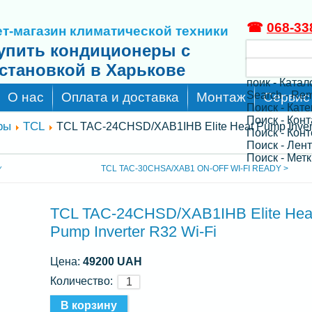
☎
068-33
т-магазин климатической техники
упить кондиционеры с
становкой в Харькове
поик - Катал
Search - Re
О нас
Оплата и доставка
Монтаж
Сервис
Поиск - Кат
Поиск - Кон
ры
TCL
TCL TAC-24CHSD/XAB1IHB Elite Heat Pump Inver
Поиск - Конт
Поиск - Лен
Поиск - Метк
TCL TAC-30CHSA/XAB1 ON-OFF WI-FI READY >
Y
TCL TAC-24CHSD/XAB1IHB Elite Hea
Pump Inverter R32 Wi-Fi
Цена:
49200 UAH
Количество: