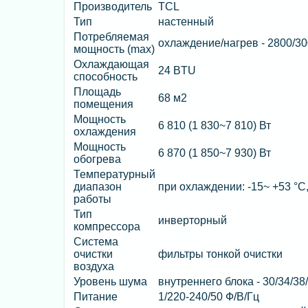
Производитель
TCL
Тип
настенный
Потребляемая
охлаждение/нагрев - 2800/30
мощность (max)
Охлаждающая
24 BTU
способность
Площадь
68 м2
помещения
Мощность
6 810 (1 830~7 810) Вт
охлаждения
Мощность
6 870 (1 850~7 930) Вт
обогрева
Температурный
диапазон
при охлаждении: -15~ +53 °C,
работы
Тип
инверторный
компрессора
Система
очистки
фильтры тонкой очистки
воздуха
Уровень шума
внутреннего блока - 30/34/38
Питание
1/220-240/50 Ф/В/Гц