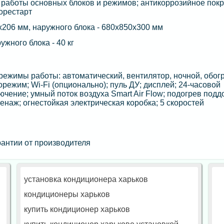
работы основных блоков и режимов; антикоррозийное пок
орестарт
х206 мм, наружного блока - 680х850х300 мм
ружного блока - 40 кг
ежимы работы: автоматический, вентилятор, ночной, обогр
режим; Wi-Fi (опционально); пуль ДУ; дисплей; 24-часовой
чение; умный поток воздуха Smart Air Flow; подогрев подд
енаж; огнестойкая электрическая коробка; 5 скоростей
антии от производителя
установка кондиционера харьков
кондиционеры харьков
купить кондиционер харьков