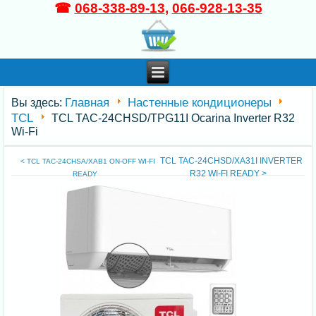
☎
068-338-89-13
,
066-928-13-35
Главная
Настенные кондиционеры
Вы здесь:
TCL
TCL TAC-24CHSD/TPG11I Ocarina Inverter R32
Wi-Fi
TCL TAC-24CHSD/XA31I INVERTER
< TCL TAC-24CHSA/XAB1 ON-OFF WI-FI
R32 WI-FI READY >
READY