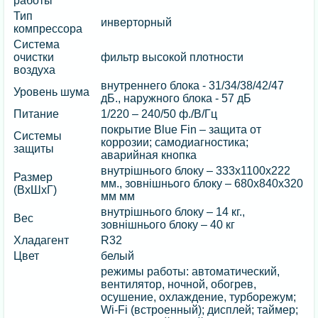
работы
Тип
инверторный
компрессора
Система
очистки
фильтр высокой плотности
воздуха
внутреннего блока - 31/34/38/42/47
Уровень шума
дБ., наружного блока - 57 дБ
Питание
1/220 – 240/50 ф./В/Гц
покрытие Blue Fin – защита от
Системы
коррозии; самодиагностика;
защиты
аварийная кнопка
внутрішнього блоку – 333х1100х222
Размер
мм., зовнішнього блоку – 680х840х320
(ВхШхГ)
мм мм
внутрішнього блоку – 14 кг.,
Вес
зовнішнього блоку – 40 кг
Хладагент
R32
Цвет
белый
режимы работы: автоматический,
вентилятор, ночной, обогрев,
осушение, охлаждение, турборежум;
Wi-Fi (встроенный); дисплей; таймер;