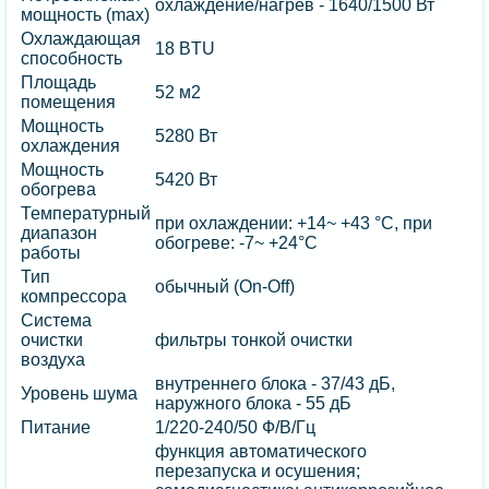
охлаждение/нагрев - 1640/1500 Вт
мощность (max)
Охлаждающая
18 BTU
способность
Площадь
52 м2
помещения
Мощность
5280 Вт
охлаждения
Мощность
5420 Вт
обогрева
Температурный
при охлаждении: +14~ +43 °C, при
диапазон
обогреве: -7~ +24°C
работы
Тип
обычный (On-Off)
компрессора
Система
очистки
фильтры тонкой очистки
воздуха
внутреннего блока - 37/43 дБ,
Уровень шума
наружного блока - 55 дБ
Питание
1/220-240/50 Ф/В/Гц
функция автоматического
перезапуска и осушения;