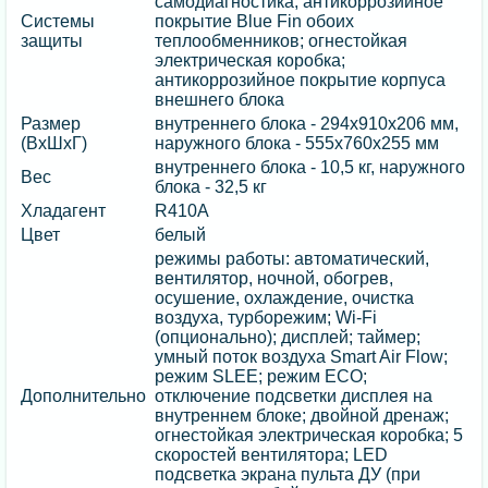
самодиагностика; антикоррозийное
Системы
покрытие Blue Fin обоих
защиты
теплообменников; огнестойкая
электрическая коробка;
антикоррозийное покрытие корпуса
внешнего блока
Размер
внутреннего блока - 294х910х206 мм,
(ВхШхГ)
наружного блока - 555х760х255 мм
внутреннего блока - 10,5 кг, наружного
Вес
блока - 32,5 кг
Хладагент
R410A
Цвет
белый
режимы работы: автоматический,
вентилятор, ночной, обогрев,
осушение, охлаждение, очистка
воздуха, турборежим; Wi-Fi
(опционально); дисплей; таймер;
умный поток воздуха Smart Air Flow;
режим SLEE; режим ECO;
Дополнительно
отключение подсветки дисплея на
внутреннем блоке; двойной дренаж;
огнестойкая электрическая коробка; 5
скоростей вентилятора; LED
подсветка экрана пульта ДУ (при