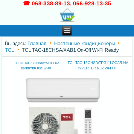
☎
068-338-89-13
,
066-928-13-35
Главная
Настенные кондиционеры
Вы здесь:
TCL
TCL TAC-18CHSA/XAB1 On-Off Wi-Fi Ready
TCL TAC-18CHSD/TPG11I OCARINA
< TCL TAC-12CHSD/YA11I ERA
INVERTER R32 WI-FI >
INVERTER R32 WI-FI