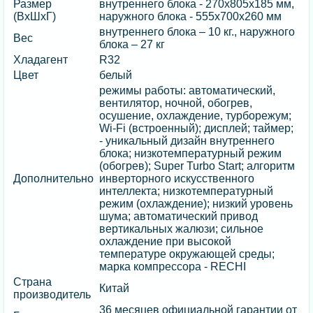
Размер
внутреннего блока - 270х805х185 мм,
(ВхШхГ)
наружного блока - 555х700х260 мм
внутреннего блока – 10 кг., наружного
Вес
блока – 27 кг
Хладагент
R32
Цвет
белый
режимы работы: автоматический,
вентилятор, ночной, обогрев,
осушение, охлаждение, турборежум;
Wi-Fi (встроенный); дисплей; таймер;
- уникальный дизайн внутреннего
блока; низкотемпературный режим
(обогрев); Super Turbo Start; алгоритм
Дополнительно
инверторного искусственного
интеллекта; низкотемпературный
режим (охлаждение); низкий уровень
шума; автоматический привод
вертикальных жалюзи; сильное
охлаждение при высокой
температуре окружающей среды;
марка компрессора - RECHI
Страна
Китай
производитель
36 месяцев официальной гарантии от