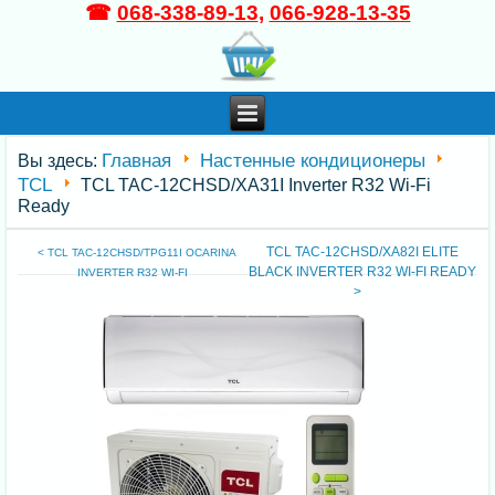
☎
068-338-89-13
,
066-928-13-35
Главная
Настенные кондиционеры
Вы здесь:
TCL
TCL TAC-12CHSD/XA31I Inverter R32 Wi-Fi
Ready
TCL TAC-12CHSD/XA82I ELITE
< TCL TAC-12CHSD/TPG11I OCARINA
BLACK INVERTER R32 WI-FI READY
INVERTER R32 WI-FI
>