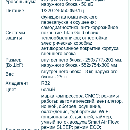
Уровень шума
наружного блока - 50 дБ
Питание
1/220-240/50 Ф/В/Гц
функция автоматического
перезапуска и осушения;
самодиагностика; антикоррозийное
Системы
покрытие Titan Gold обоих
защиты
теплообменников; огнестойкая
электрическая коробка;
антикоррозийное покрытие корпуса
внешнего блока
Размер
внутреннего блока - 250х777х201 мм,
(ВхШхГ)
наружного блока - 552х754х300 мм
внутреннего блока - 8 кг, наружного
Вес
блока - 25 кг
Хладагент
R32
Цвет
белый
марка компрессора GMCC; режимы
работы: автоматический, вентилятор,
ночной, обогрев, осушение,
охлаждение, турборежим; Wi-Fi
(опционально); дисплей; таймер;
умный поток воздуха Smart Air Flow;
режим SLEEP; режим ECO;
Дополнительно