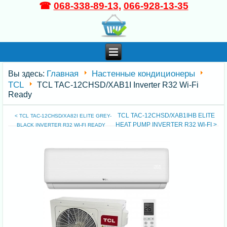
☎
068-338-89-13
,
066-928-13-35
Главная
Настенные кондиционеры
Вы здесь:
TCL
TCL TAC-12CHSD/XAB1I Inverter R32 Wi-Fi
Ready
TCL TAC-12CHSD/XAB1IHB ELITE
< TCL TAC-12CHSD/XA82I ELITE GREY-
HEAT PUMP INVERTER R32 WI-FI >
BLACK INVERTER R32 WI-FI READY