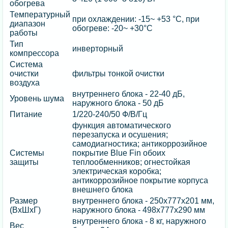
обогрева
Температурный
при охлаждении: -15~ +53 °C, при
диапазон
обогреве: -20~ +30°C
работы
Тип
инверторный
компрессора
Система
очистки
фильтры тонкой очистки
воздуха
внутреннего блока - 22-40 дБ,
Уровень шума
наружного блока - 50 дБ
Питание
1/220-240/50 Ф/В/Гц
функция автоматического
перезапуска и осушения;
самодиагностика; антикоррозийное
Системы
покрытие Blue Fin обоих
защиты
теплообменников; огнестойкая
электрическая коробка;
антикоррозийное покрытие корпуса
внешнего блока
Размер
внутреннего блока - 250х777х201 мм,
(ВхШхГ)
наружного блока - 498х777х290 мм
внутреннего блока - 8 кг, наружного
Вес