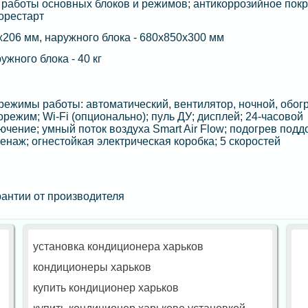
работы основных блоков и режимов; антикоррозийное пок
орестарт
х206 мм, наружного блока - 680х850х300 мм
ружного блока - 40 кг
ежимы работы: автоматический, вентилятор, ночной, обогр
режим; Wi-Fi (опционально); пуль ДУ; дисплей; 24-часовой
чение; умный поток воздуха Smart Air Flow; подогрев подд
енаж; огнестойкая электрическая коробка; 5 скоростей
антии от производителя
установка кондиционера харьков
кондиционеры харьков
купить кондиционер харьков