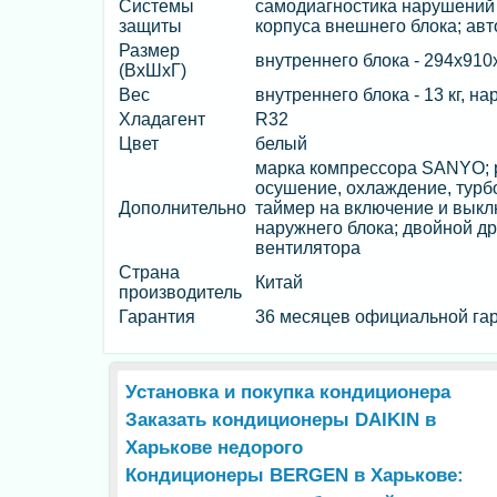
Системы
самодиагностика нарушений 
защиты
корпуса внешнего блока; авт
Размер
внутреннего блока - 294х910
(ВхШхГ)
Вес
внутреннего блока - 13 кг, на
Хладагент
R32
Цвет
белый
марка компрессора SANYO; р
осушение, охлаждение, турбо
Дополнительно
таймер на включение и выклю
наружнего блока; двойной др
вентилятора
Страна
Китай
производитель
Гарантия
36 месяцев официальной гар
Установка и покупка кондиционера
Заказать кондиционеры DAIKIN в
Харькове недорого
Кондиционеры BERGEN в Харькове: