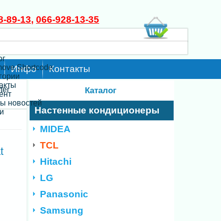
8-89-13
,
066-928-13-35
ог
move Shortcode
Инфо
Контакты
егории
такты
ter
Каталог
ент
ты новостей
Настенные кондиционеры
и
MIDEA
TCL
t
Hitachi
LG
Panasonic
Samsung