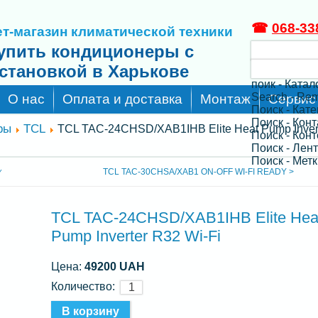
☎
068-33
т-магазин климатической техники
упить кондиционеры с
становкой в Харькове
поик - Катал
Search - Re
О нас
Оплата и доставка
Монтаж
Сервис
Поиск - Кат
Поиск - Кон
ры
TCL
TCL TAC-24CHSD/XAB1IHB Elite Heat Pump Inver
Поиск - Конт
Поиск - Лен
Поиск - Метк
TCL TAC-30CHSA/XAB1 ON-OFF WI-FI READY >
Y
TCL TAC-24CHSD/XAB1IHB Elite Hea
Pump Inverter R32 Wi-Fi
Цена:
49200 UAH
Количество: