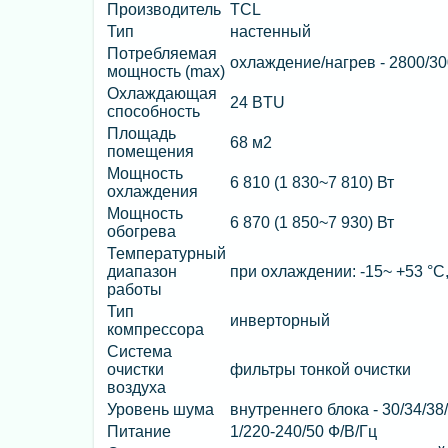
Производитель
TCL
Тип
настенный
Потребляемая
охлаждение/нагрев - 2800/30
мощность (max)
Охлаждающая
24 BTU
способность
Площадь
68 м2
помещения
Мощность
6 810 (1 830~7 810) Вт
охлаждения
Мощность
6 870 (1 850~7 930) Вт
обогрева
Температурный
диапазон
при охлаждении: -15~ +53 °C,
работы
Тип
инверторный
компрессора
Система
очистки
фильтры тонкой очистки
воздуха
Уровень шума
внутреннего блока - 30/34/38
Питание
1/220-240/50 Ф/В/Гц