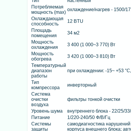
Тип
настенный
Потребляемая
охлаждение/нагрев - 1500/17
мощность (max)
Охлаждающая
12 BTU
способность
Площадь
34 м2
помещения
Мощность
3 400 (1 000~3 770) Вт
охлаждения
Мощность
3 420 (1 000~3 810) Вт
обогрева
Температурный
диапазон
при охлаждении: -15~ +53 °C,
работы
Тип
инверторный
компрессора
Система
очистки
фильтры тонкой очистки
воздуха
Уровень шума
внутреннего блока - 22/25/33
Питание
1/220-240/50 Ф/В/Гц
Системы
самодиагностика нарушений 
защиты
корпуса внешнего блока; авт