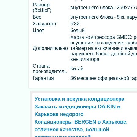
Размер
внутреннего блока - 250х777
(ВхШхГ)
Вес
внутреннего блока - 8 кг, нар
Хладагент
R32
Цвет
белый
марка компрессора GMCC; ре
осушение, охлаждение, турбо
Дополнительно
таймер на включение и выклю
наружнего блока; двойной др
вентилятора
Страна
Китай
производитель
Гарантия
36 месяцев официальной гар
Установка и покупка кондиционера
Заказать кондиционеры DAIKIN в
Харькове недорого
Кондиционеры BERGEN в Харькове:
отличное качество, большой