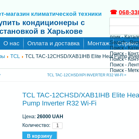
☎
068-33
т-магазин климатической техники
упить кондиционеры с
становкой в Харькове
поик - Катал
Search - Re
О нас
Оплата и доставка
Монтаж
Сервис
Поиск - Кат
Поиск - Кон
ры
TCL
TCL TAC-12CHSD/XAB1IHB Elite Heat Pump Inver
Поиск - Конт
Поиск - Лен
Поиск - Метк
TCL TAC-12CHSD/XPI INVERTER R32 WI-FI >
Y
TCL TAC-12CHSD/XAB1IHB Elite Hea
Pump Inverter R32 Wi-Fi
Цена:
26000 UAH
Количество: