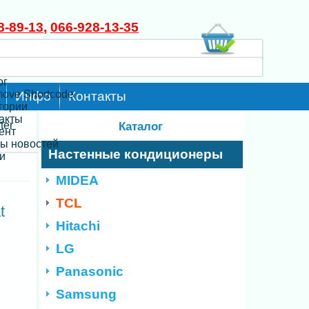
8-89-13
,
066-928-13-35
ог
move Shortcode
Инфо
Контакты
егории
такты
ter
Каталог
ент
ты новостей
Настенные кондиционеры
и
MIDEA
TCL
t
Hitachi
LG
Panasonic
Samsung