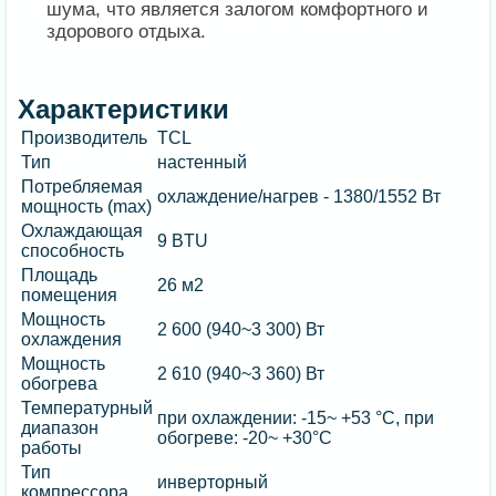
шума, что является залогом комфортного и
здорового отдыха.
Характеристики
Производитель
TCL
Тип
настенный
Потребляемая
охлаждение/нагрев - 1380/1552 Вт
мощность (max)
Охлаждающая
9 BTU
способность
Площадь
26 м2
помещения
Мощность
2 600 (940~3 300) Вт
охлаждения
Мощность
2 610 (940~3 360) Вт
обогрева
Температурный
при охлаждении: -15~ +53 °C, при
диапазон
обогреве: -20~ +30°C
работы
Тип
инверторный
компрессора