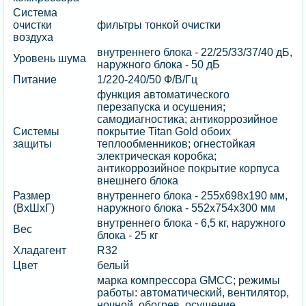
Система
очистки
фильтры тонкой очистки
воздуха
внутреннего блока - 22/25/33/37/40 дБ,
Уровень шума
наружного блока - 50 дБ
Питание
1/220-240/50 Ф/В/Гц
функция автоматического
перезапуска и осушения;
самодиагностика; антикоррозийное
Системы
покрытие Titan Gold обоих
защиты
теплообменников; огнестойкая
электрическая коробка;
антикоррозийное покрытие корпуса
внешнего блока
Размер
внутреннего блока - 255х698х190 мм,
(ВхШхГ)
наружного блока - 552х754х300 мм
внутреннего блока - 6,5 кг, наружного
Вес
блока - 25 кг
Хладагент
R32
Цвет
белый
марка компрессора GMCC; режимы
работы: автоматический, вентилятор,
ночной, обогрев, осушение,