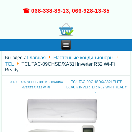
☎
068-338-89-13
,
066-928-13-35
Главная
Настенные кондиционеры
Вы здесь:
TCL
TCL TAC-09CHSD/XA31I Inverter R32 Wi-Fi
Ready
TCL TAC-09CHSD/XA82I ELITE
< TCL TAC-09CHSD/TPG11I OCARINA
BLACK INVERTER R32 WI-FI READY
INVERTER R32 WI-FI
>