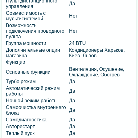
Пульт дистанционного
Да
управления
Совместимость с
Нет
мультисистемой
Возможность
подключения проводного
Нет
пульта
Группа мощности
24 BTU
Дополнительные опции
Кондиционеры Харьков,
магазина
Киев, Львов
Функции
Вентиляция, Осушение,
Основные функции
Охлаждение, Обогрев
Турбо режим
Да
Автоматический режим
Да
работы
Ночной режим работы
Да
Самоочистка внутреннего
Да
блока
Самодиагностика
Да
Авторестарт
Да
Теплый пуск
Да