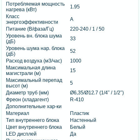
Потребляемая мощность
1.95
нагрева (кВт)
Класс
А
энергоэффективности
Питание (В/фаза/Гц)
220-240 / 1 / 50
Уровень вн. блока шума
33
(дБ)
Уровень шума нар. блока
52
(дБ)
Расход воздуха (м3/час)
1000
Максимальная длина
15
магистрали (м)
Максимальный перепад
5
высот (м)
Диаметр труб (мм)
Ø6,35/Ø12.7 (1/4" / 1/2")
Фреон (хладагент)
R-410
Дополнительные хар-ки
Материал
Пластик
Тип внутреннего блока
Настенный
Цвет внутреннего блока
Белый
LED дисплей
Да