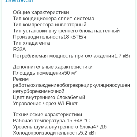
18MBWS/I
Общие характеристики
Тип кондиционера
сплит-система
Тип компрессора
инверторный
Тип установки внутреннего блока
настенный
Производительность
18 кБТЕ/ч
Тип хладагента
R32A
Потребляемая мощность при охлаждении
1.7 кВт
Дополнительные характеристики
Площадь помещения
50 м²
Режим
работы
охлаждениеобогреврециркуляцияосушен
иетурборежимночной
Цвет внутреннего блока
белый
Управление через Wi-Fi
нет
Технические характеристики
Рабочая температура
-15 +48 °С
Уровень шума внутреннего блока
47 Дб
Холодопроизводительность
5.2 кВт