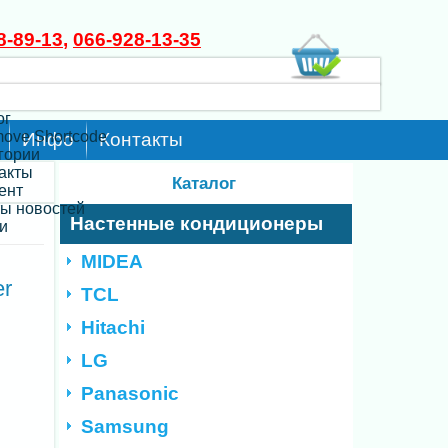
8-89-13
,
066-928-13-35
ог
move Shortcode
Инфо
Контакты
егории
такты
Каталог
ент
ты новостей
Настенные кондиционеры
и
MIDEA
er
TCL
Hitachi
LG
Panasonic
Samsung