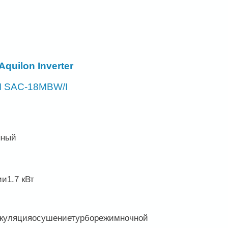
uilon Inverter
I SAC-18MBW/I
нный
ии
1.7 кВт
ркуляцияосушениетурборежимночной