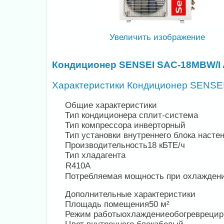
Увеличить изображение
Кондиционер SENSEI SAC-18MBW/I Aq
Характеристики
Кондиционер SENSE
Общие характеристики
Тип кондиционера
сплит-система
Тип компрессора
инверторный
Тип установки внутреннего блока
насте
Производительность
18 кБТЕ/ч
Тип хладагента
R410A
Потребляемая мощность при охлажден
Дополнительные характеристики
Площадь помещения
50 м²
Режим работы
охлаждениеобогревреци