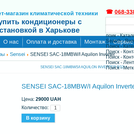
☎
068-33
т-магазин климатической техники
упить кондиционеры с
становкой в Харькове
поик - Катал
Search - Re
О нас
Оплата и доставка
Монтаж
Сервис
Поиск - Кат
Поиск - Кон
ры
Sensei
SENSEI SAC-18MBW/I Aquilon Inverter
Поиск - Конт
Поиск - Лен
SENSEI SAC-18MBWS/I AQUILON INVERTER R32 >
Поиск - Метк
SENSEI SAC-18MBW/I Aquilon Invert
Цена:
29000 UAH
Количество: