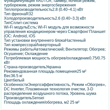
ФункцииФункция «AUTO», таймер, ночной режим,
турборежим, режим энергосбережения
Теплопроизводительность2.8 (0.40~4.1) кВт
Тип фреонаR32
Холодопроизводительность2.6 (0.40~3.3) кВт
ТипСплит-система
Wi-Fi модульЕсть; Wi-Fi модуль для возможности
управления кондиционером через Смартфон/ Планшет
(ОС: Android, iOS
Тип установки внутреннего блокаНастенный
Тип компрессораИнверторный
Режимы работыАвтоматический; Вентилятор; Обогрев;
Осушение; Охлаждение
Потребляемая мощность обогрев/охлаждение0.75/0.75
кВт
Страна-производительУкраина
Рекомендованная площадь помещения25 м²
Вес36.5 кг
Цветбелый
ОсобенностиЭнергоэффективность, Режим «Обогрев»,
DC Inverter, Плазменная технология очистки, 3-D
распределение воздушного потока, Уровень шума
ПроизводительSensei
Площадь охлаждения/обогрева, м2 25 м²