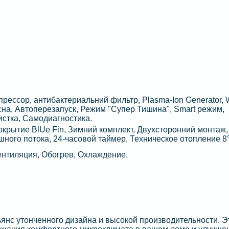
рессор, антибактериальний фильтр, Plasma-Ion Generator, 
на, Автоперезапуск, Режим "Супер Тишина", Smart режим,
стка, Самодиагностика.
крытие BlUe Fin, Зимний комплект, Двухсторонний монтаж,
ного потока, 24-часовой таймер, Техническое отопление 8
ентиляция, Обогрев, Охлаждение.
янс утонченного дизайна и высокой про­изводительности. Э