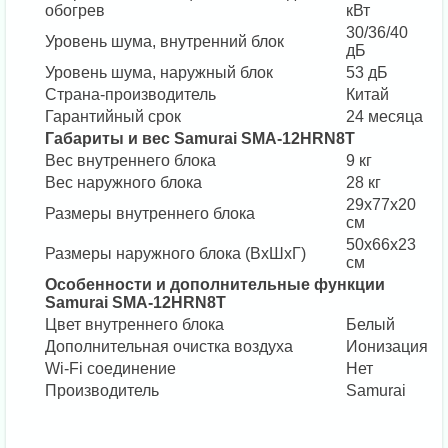
обогрев
кВт
30/36/40
Уровень шума, внутренний блок
дБ
Уровень шума, наружный блок
53 дБ
Страна-производитель
Китай
Гарантийный срок
24 месяца
Габариты и вес Samurai SMA-12HRN8T
Вес внутреннего блока
9 кг
Вес наружного блока
28 кг
29х77х20
Размеры внутреннего блока
см
50х66х23
Размеры наружного блока (ВхШхГ)
см
Особенности и дополнительные функции
Samurai SMA-12HRN8T
Цвет внутреннего блока
Белый
Дополнительная очистка воздуха
Ионизация
Wi-Fi соединение
Нет
Производитель
Samurai