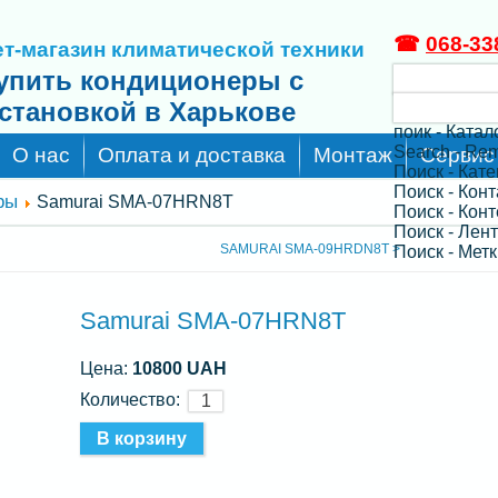
☎
068-33
т-магазин климатической техники
упить кондиционеры с
становкой в Харькове
поик - Катал
Search - Re
О нас
Оплата и доставка
Монтаж
Сервис
Поиск - Кат
Поиск - Кон
ры
Samurai SMA-07HRN8T
Поиск - Конт
Поиск - Лен
SAMURAI SMA-09HRDN8T >
Поиск - Метк
Samurai SMA-07HRN8T
Цена:
10800 UAH
Количество: