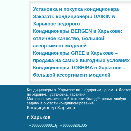
Установка и покупка кондиционера
Заказать кондиционеры DAIKIN в
Харькове недорого
Кондиционеры BERGEN в Харькове:
отличное качество, большой
ассортимент моделей
Кондиционеры GREE в Харькове –
продажа на самых выгодных условиях
Кондиционеры TOSHIBA в Харькове –
большой ассортимент моделей
Кондиционеры в Харькове по недорогим ценам ➔ Доста
по Украине., установка, гарантия.
Магазин климатической техники Холод™ решит любую
задачу в области кондиционирования.
Кондиционер Харьков
г. Харьков
,
+380683388913
+380669281335