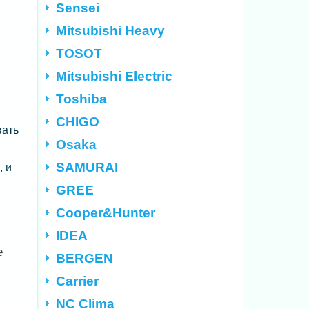
Sensei
Mitsubishi Heavy
TOSOT
Mitsubishi Electric
Toshiba
CHIGO
вать
Osaka
SAMURAI
, и
GREE
Cooper&Hunter
IDEA
е
BERGEN
Carrier
NC Clima