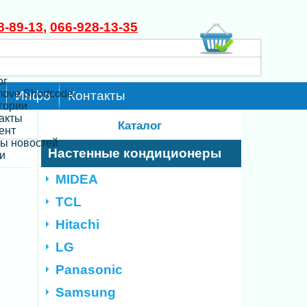
8-89-13
,
066-928-13-35
ог
move Shortcode
Инфо
Контакты
егории
такты
Каталог
ент
ты новостей
Настенные кондиционеры
и
MIDEA
TCL
Hitachi
LG
Panasonic
Samsung