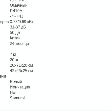
Обычный
R410A
-7 - +43
огрев
0.73/0.69 кВт
31-37 дБ
50 дБ
Китай
24 месяца
7 кг
20 кг
28х71х20 см
42х66х25 см
ции
Белый
Ионизация
Нет
Samurai