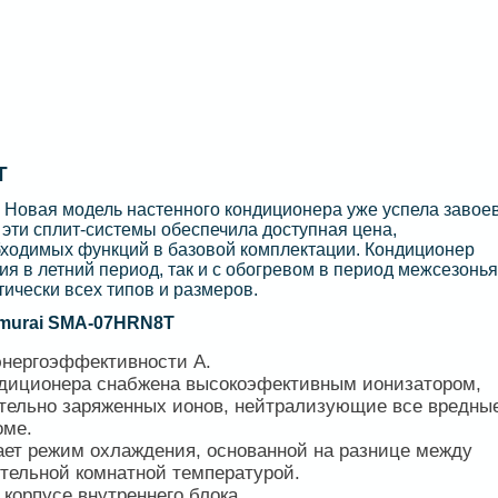
T
Новая модель настенного кондиционера уже успела завое
 эти сплит-системы обеспечила доступная цена,
бходимых функций в базовой комплектации. Кондиционер
я в летний период, так и с обогревом в период межсезонья
ически всех типов и размеров.
murai SMA-07HRN8T
энергоэффективности А.
ондиционера снабжена высокоэфективным ионизатором,
тельно заряженных ионов, нейтрализующие все вредны
оме.
ет режим охлаждения, основанной на разнице между
тельной комнатной температурой.
корпусе внутреннего блока.