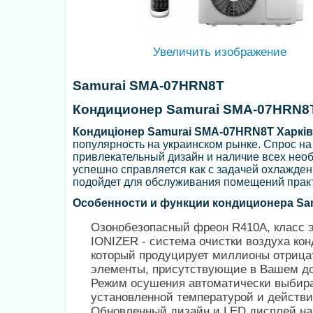
Увеличить изображение
Samurai SMA-07HRN8T
Кондиционер Samurai SMA-07HRN8
Кондиціонер Samurai SMA-07HRN8T Харків
популярность на украинском рынке. Спрос на
привлекательный дизайн и наличие всех нео
успешно справляется как с задачей охлаждени
подойдет для обслуживания помещений практ
Особенности и функции кондиционера Sa
Озонобезопасный фреон R410A, класс 
IONIZER - система очистки воздуха к
который продуцирует миллионы отрица
элементы, присутствующие в Вашем д
Режим осушения автоматически выбира
установленной температурой и действи
Обновленный дизайн и LED дисплей на 