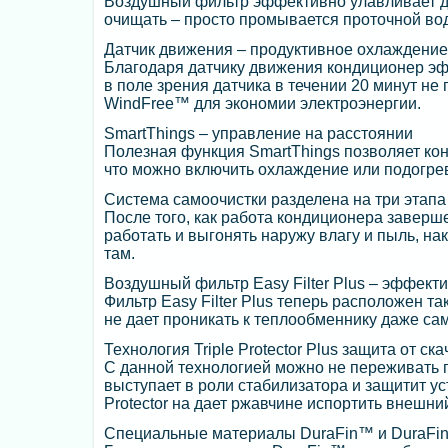
Воздушный фильтр эффективно улавливает д
очищать – просто промывается проточной вод
Датчик движения – продуктивное охлаждение
Благодаря датчику движения кондиционер э
в поле зрения датчика в течении 20 минут не
WindFree™ для экономии электроэнергии.
SmartThings – управление на расстоянии
Полезная функция SmartThings позволяет кон
что можно включить охлаждение или подогрев
Система самоочистки разделена на три этапа
После того, как работа кондиционера заверш
работать и выгонять наружу влагу и пыль, на
там.
Воздушный фильтр Easy Filter Plus – эффект
Фильтр Easy Filter Plus теперь расположен та
не дает проникать к теплообменнику даже с
Технология Triple Protector Plus защита от с
С данной технологией можно не переживать пр
выступает в роли стабилизатора и защитит ус
Protector на дает ржавчине испортить внешни
Специальные материалы DuraFin™ и DuraFin