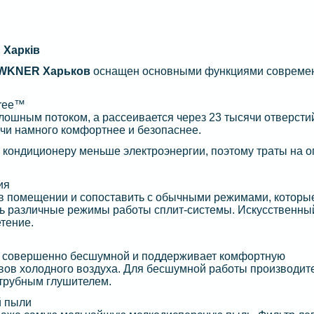
Харків
AWKNER Харьков
оснащен основными функциями совреме
Free™
лошным потоком, а рассеивается через 23 тысячи отверсти
ачи намного комфортнее и безопаснее.
 кондиционеру меньше электроэнергии, поэтому траты на о
ия
в помещении и сопоставить с обычными режимами, которы
ть различные режимы работы сплит-системы. Искусственны
етение.
а совершенно бесшумной и поддерживает комфортную
ывов холодного воздуха. Для бесшумной работы производит
хтрубным глушителем.
й пыли