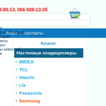
8-89-13
,
066-928-13-35
ог
move Shortcode
Инфо
Контакты
егории
такты
Каталог
ент
ты новостей
Настенные кондиционеры
и
MIDEA
TCL
Hitachi
LG
Panasonic
Samsung