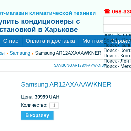
☎
068-33
т-магазин климатической техники
упить кондиционеры с
становкой в Харькове
поик - Катал
Search - Re
О нас
Оплата и доставка
Монтаж
Сервис
Поиск - Кат
Поиск - Кон
ры
Samsung
Samsung AR12AXAAAWKNER
Поиск - Конт
Поиск - Лен
SAMSUNG AR12BXFAMWKNUA >
Поиск - Метк
Samsung AR12AXAAAWKNER
Цена:
39999 UAH
Количество: