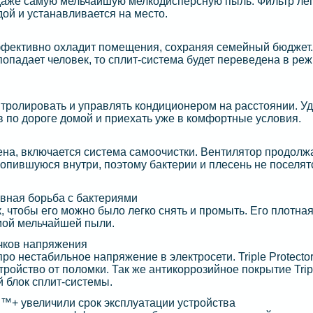
аже самую мельчайшую мелкодисперсную пыль. Фильтр лег
ой и устанавливается на место.
ффективно охладит помещения, сохраняя семейный бюджет.
 попадает человек, то сплит-система будет переведена в ре
тролировать и управлять кондиционером на расстоянии. Уд
 по дороге домой и приехать уже в комфортные условия.
ена, включается система самоочистки. Вентилятор продолж
копившуюся внутри, поэтому бактерии и плесень не поселят
ивная борьба с бактериями
к, чтобы его можно было легко снять и промыть. Его плотная
амой мельчайшей пыли.
качков напряжения
о нестабильное напряжение в электросети. Triple Protector
тройство от поломки. Так же антикоррозийное покрытие Trip
й блок сплит-системы.
™+ увеличили срок эксплуатации устройства