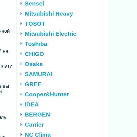
Sensei
Mitsubishi Heavy
TOSOT
нной
Mitsubishi Electric
Toshiba
й на
CHIGO
Osaka
плату
SAMURAI
GREE
е вы
й
Cooper&Hunter
IDEA
BERGEN
ель
Carrier
NC Clima