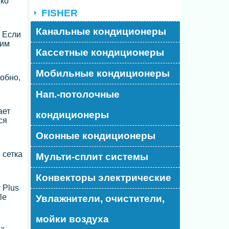
ко
FISHER
Канальные кондиционеры
 Если
жим
Кассетные кондиционеры
Мобильные кондиционеры
обно,
Нап.-потолочные
ает
кондиционеры
ся
Оконные кондиционеры
 сетка
Мульти-сплит системы
Конвекторы электрические
 Plus
le
Увлажнители, очистители,
мойки воздуха