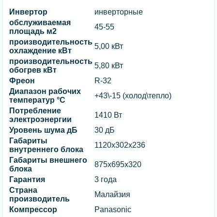
Инвертор
инверторные
обслуживаемая
45-55
площадь м2
производительность
5,00 кВт
охлаждение кВт
производительность
5,80 кВт
обогрев кВт
Фреон
R-32
Диапазон рабочих
+43\-15 (холод\тепло)
температур °C
Потребление
1410 Вт
электроэнергии
Уровень шума дБ
30 дБ
Габариты
1120х302х236
внутреннего блока
Габариты внешнего
875х695х320
блока
Гарантия
3 года
Страна
Малайзия
производитель
Компрессор
Panasonic