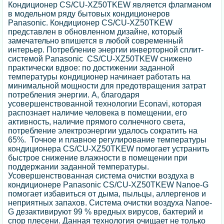
Кондиционер CS/CU-XZ50TKEW является флагманом
в модельном ряду бытовых кондиционеров
Panasonic. Кондиционер CS/CU-XZ50TKEW
представлен в обновленном дизайне, который
замечательно впишется в любой современный
интерьер. Потребление энергии инверторной сплит-
системой Panasonic CS/CU-XZ50TKEW снижено
практически вдвое: по достижении заданной
температуры кондиционер начинает работать на
минимальной мощности для предотвращения затрат
потребления энергии. А, благодаря
усовершенствованной технологии Econavi, которая
распознает наличие человека в помещении, его
активность, наличие прямого солнечного света,
потребление электроэнергии удалось сократить на
65%. Точное и плавное регулирование температуры
кондиционера CS/CU-XZ50TKEW помогает устранить
быстрое снижение влажности в помещении при
поддержании заданной температуры.
Усовершенствованная система очистки воздуха в
кондиционере Panasonic CS/CU-XZ50TKEW Nanoe-G
помогает избавиться от дыма, пыльцы, аллергенов и
неприятных запахов. Система очистки воздуха Nanoe-
G дезактивируют 99 % вредных вирусов, бактерий и
спор плесени. Данная технология очищает не только