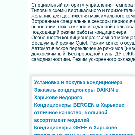
Специальный алгоритм управления температу
Типовые схемы вертикального и горизонталь
желанию для достижения максимального комф
Встроенные специальные сенсоры периодиче
основании этих замеров и заданной пользов
подходящий режим работы кондиционера.
Особенности кондиционера: съемная моюща
Бесшумный режим Quiet. Режим мягкого осуше
Автоматическое переключение режимов (инвер
двухрежимный. Беспроводной пульт ДУ с ЖК-
самодиагностики. Режим ускоренного охлажде
Установка и покупка кондиционера
Заказать кондиционеры DAIKIN в
Харькове недорого
Кондиционеры BERGEN в Харькове:
отличное качество, большой
ассортимент моделей
Кондиционеры GREE в Харькове –