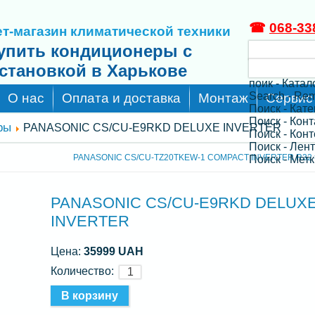
☎
068-33
т-магазин климатической техники
упить кондиционеры с
становкой в Харькове
поик - Катал
Search - Re
О нас
Оплата и доставка
Монтаж
Сервис
Поиск - Кат
Поиск - Кон
ры
PANASONIC CS/CU-E9RKD DELUXE INVERTER
Поиск - Конт
Поиск - Лен
PANASONIC CS/CU-TZ20TKEW-1 COMPACT INVERTER R32 
Поиск - Метк
PANASONIC CS/CU-E9RKD DELUX
INVERTER
Цена:
35999 UAH
Количество: