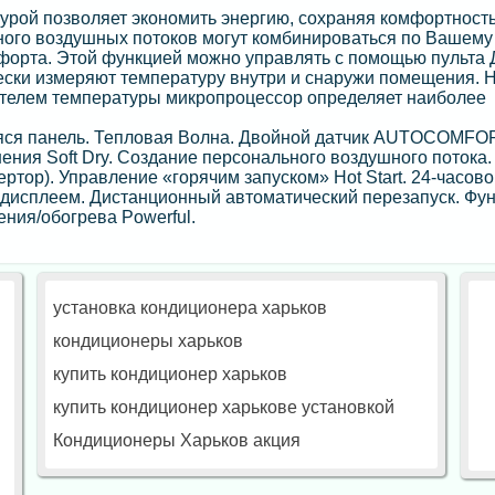
рой позволяет экономить энергию, сохраняя комфортность
ного воздушных потоков могут комбинироваться по Вашему
орта. Этой функцией можно управлять с помощью пульта 
ски измеряют температуру внутри и снаружи помещения. 
ателем температуры микропроцессор определяет наиболее
яся панель. Тепловая Волна. Двойной датчик AUTOCOMFO
ния Soft Dry. Создание персонального воздушного потока.
тор). Управление «горячим запуском» Hot Start. 24-часово
дисплеем. Дистанционный автоматический перезапуск. Фу
ния/обогрева Powerful.
установка кондиционера харьков
кондиционеры харьков
купить кондиционер харьков
купить кондиционер харькове установкой
Кондиционеры Харьков акция