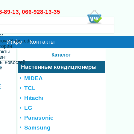
8-89-13
,
066-928-13-35
ог
move Shortcode
Инфо
Контакты
егории
такты
Каталог
ент
ты новостей
Настенные кондиционеры
>
и
MIDEA
E
TCL
Hitachi
LG
Panasonic
Samsung