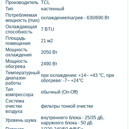
Производитель
TCL
Тип
настенный
Потребляемая
охлаждение/нагрев - 630/690 Вт
мощность (max)
Охлаждающая
7 BTU
способность
Площадь
21 м2
помещения
Мощность
2050 Вт
охлаждения
Мощность
2490 Вт
обогрева
Температурный
при охлаждении: +14~ +43 °C, при
диапазон
обогреве: -7~ +24°C
работы
Тип
обычный (On-Off)
компрессора
Система
очистки
фильтры тонкой очистки
воздуха
внутреннего блока - 25/35 дБ,
Уровень шума
наружного блока - 50 дБ