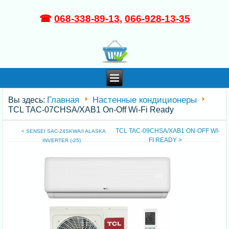
☎
068-338-89-13
,
066-928-13-35
Главная
Настенные кондиционеры
Вы здесь:
TCL TAC-07CHSA/XAB1 On-Off Wi-Fi Ready
TCL TAC-09CHSA/XAB1 ON-OFF WI-
< SENSEI SAC-24SKWA/I ALASKA
FI READY >
INVERTER (-25)