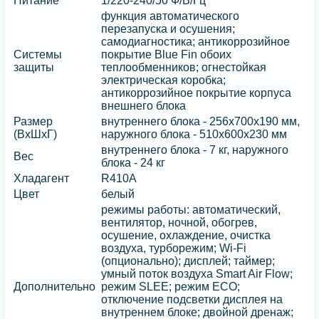
Питание
1/220-240/50 Ф/В/Гц
функция автоматического
перезапуска и осушения;
самодиагностика; антикоррозийное
Системы
покрытие Blue Fin обоих
защиты
теплообменников; огнестойкая
электрическая коробка;
антикоррозийное покрытие корпуса
внешнего блока
Размер
внутреннего блока - 256х700х190 мм,
(ВхШхГ)
наружного блока - 510х600х230 мм
внутреннего блока - 7 кг, наружного
Вес
блока - 24 кг
Хладагент
R410A
Цвет
белый
режимы работы: автоматический,
вентилятор, ночной, обогрев,
осушение, охлаждение, очистка
воздуха, турборежим; Wi-Fi
(опционально); дисплей; таймер;
умный поток воздуха Smart Air Flow;
Дополнительно
режим SLEE; режим ECO;
отключение подсветки дисплея на
внутреннем блоке; двойной дренаж;