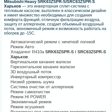
Mitsubishi Heavy SRK63ZSPR-S/SRC63ZSPR-S
Харьков
— это инверторная сплит-система с
тепловым насосом, выполнен в классическом дизайне
и имеет множество необходимых для создания
комфорта функций, отличную фильтрацию воздуха,
защиту от аллергенов, создает объемный воздушный
поток, экономичный режим и возможность работать на
обогрев до -15С.
Автоматический режим с нечеткой логикой
Режим Авто
Хладагент R410a
SRK63ZSPR-S / SRC63ZSPR-S
Харьков
Вертикальное качание жалюзи
Горизонтальное качание жалюзи
3D воздушный поток
Инверторный компрессор
Низкий уровень шума
Система очистки от аллергенов
Режим самоочистки
Режим HI POWER
Экономичный режим
Режим осушения
Разморозка под управлением микроконтроллера