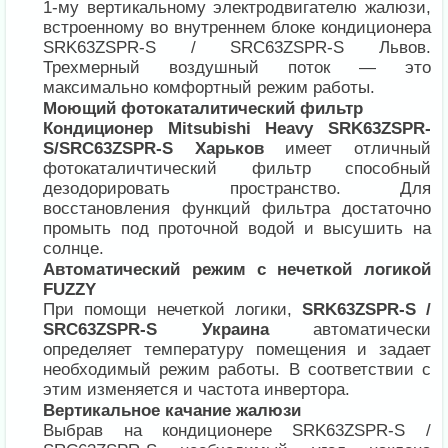
1-му вертикальному электродвигателю жалюзи,
встроенному во внутреннем блоке кондиционера
SRK63ZSPR-S / SRC63ZSPR-S Львов.
Трехмерный воздушный поток — это
максимально комфортный режим работы.
Моющий фотокаталитический фильтр
Кондиционер Mitsubishi Heavy SRK63ZSPR-
S/SRC63ZSPR-S Харьков
имеет отличный
фотокаталичтический фильтр способный
дезодорировать пространство. Для
восстановления функций фильтра достаточно
промыть под проточной водой и высушить на
солнце.
Автоматический режим с нечеткой логикой
FUZZY
При помощи нечеткой логики,
SRK63ZSPR-S /
SRC63ZSPR-S Украина
автоматически
определяет температуру помещения и задает
необходимый режим работы. В соответствии с
этим изменяется и частота инвертора.
Вертикальное качание жалюзи
Выбрав на кондиционере SRK63ZSPR-S /