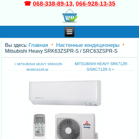
☎
068-338-89-13
,
066-928-13-35
Главная
Настенные кондиционеры
Вы здесь:
Mitsubishi Heavy SRK63ZSPR-S / SRC63ZSPR-S
MITSUBISHI HEAVY SRK71ZR-
< MITSUBISHI HEAVY SRK63ZR-
S/SRC71ZR-S >
W/SRC63ZR-W