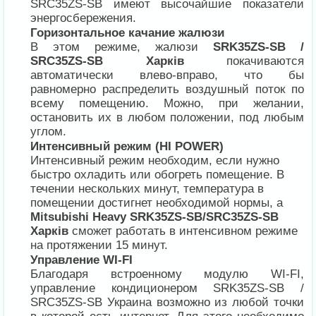
SRC35ZS-SB имеют высочайшие показатели
энергосбережения.
Горизонтальное качание жалюзи
В этом режиме, жалюзи
SRK35ZS-SB /
SRC35ZS-SB Харків
покачиваются
автоматически влево-вправо, что бы
равномерно распределить воздушный поток по
всему помещению. Можно, при желании,
остановить их в любом положении, под любым
углом.
Интенсивный режим (HI POWER)
Интенсивный режим необходим, если нужно
быстро охладить или обогреть помещение. В
течении нескольких минут, температура в
помещении достигнет необходимой нормы, а
Mitsubishi Heavy SRK35ZS-SB/SRC35ZS-SB
Харків
сможет работать в интенсивном режиме
на протяжении 15 минут.
Управление WI-FI
Благодаря встроенному модулю WI-FI,
управление кондиционером SRK35ZS-SB /
SRC35ZS-SB Украина возможно из любой точки