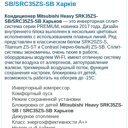
SB/SRC35ZS-SB Харків
Кондиционер
Mitsubishi Heavy SRK35ZS-
SB/SRC35ZS-SB Харьков
— это инверторная сплит-
система серии PREMIUM, новинка 2017 года. Дизайн
внутреннего блока выполнен в нескольких цветовых
исполнениях с использованием плавных линий. Ряд
представлен в классическом белом SRK20ZS-S,
Titanium ZS-ST и Contrast (черно-белый) ZS-SB. Сплит-
системы экономичны, очень тихие в работе,
оборудованы модулем WI-FI, имеют отличную систему
очистки воздуха от аллергенов, автоуправление
жалюзи, трехмерный воздушный поток, функция
сохранения настроек, блокировка от детей,
возможность работать на обогрев до -15С.
Инверторный компрессор
Комфортный пуск
Режим сохраненной установки
Блокировка от детей
Mitsubishi Heavy SRK35ZS-
SB / SRC35ZS-SB Харьков
Дежурное отопление
Класс энергоэффективности А++
Недельный таймер