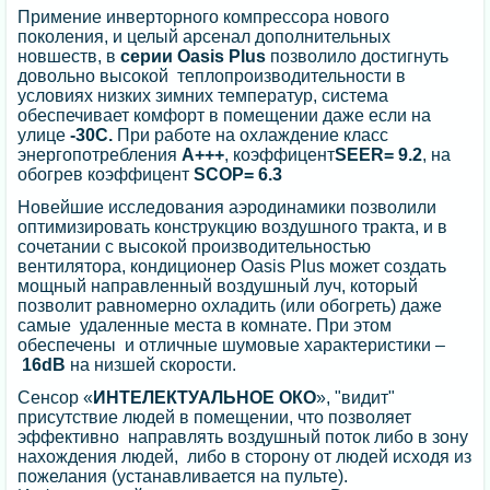
Примение инверторного компрессора нового
поколения, и целый арсенал дополнительных
новшеств, в
серии Oasis Plus
позволило достигнуть
довольно высокой теплопроизводительности в
условиях низких зимних температур, система
обеспечивает комфорт в помещении даже если на
улице
-30С.
При работе на охлаждение класс
энергопотребления
А+++
, коэффицент
SEER= 9.2
, на
обогрев коэффицент
SCOP= 6.3
Новейшие исследования аэродинамики позволили
оптимизировать конструкцию воздушного тракта, и в
сочетании с высокой производительностью
вентилятора, кондиционер Oasis Plus может создать
мощный направленный воздушный луч, который
позволит равномерно охладить (или обогреть) даже
самые удаленные места в комнате. При этом
обеспечены и отличные шумовые характеристики –
16dB
на низшей скорости.
Сенсор «
ИНТЕЛЕКТУАЛЬНОЕ ОКО
», "видит"
присутствие людей в помещении, что позволяет
эффективно направлять воздушный поток либо в зону
нахождения людей, либо в сторону от людей исходя из
пожелания (устанавливается на пульте).