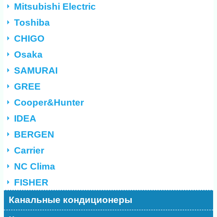
Mitsubishi Electric
Toshiba
CHIGO
Osaka
SAMURAI
GREE
Cooper&Hunter
IDEA
BERGEN
Carrier
NC Clima
FISHER
Канальные кондиционеры