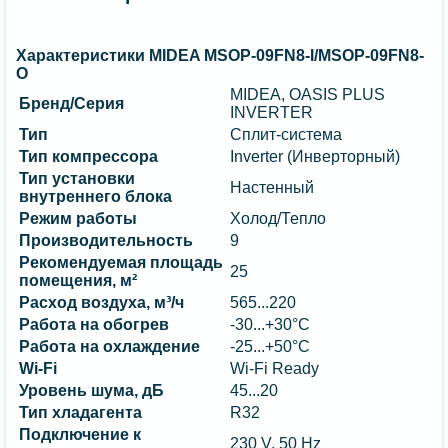
Характеристики MIDEA MSOP-09FN8-I/MSOP-09FN8-
O
MIDEA, OASIS PLUS
Бренд/Серия
INVERTER
Тип
Сплит-система
Тип компрессора
Inverter (Инверторный)
Тип установки
Настенный
внутреннего блока
Режим работы
Холод/Тепло
Производительность
9
Рекомендуемая площадь
25
помещения, м²
Расход воздуха, м³/ч
565...220
Работа на обогрев
-30...+30°C
Работа на охлаждение
-25...+50°C
Wi-Fi
Wi-Fi Ready
Уровень шума, дБ
45...20
Тип хладагента
R32
Подключение к
230 V, 50 Hz