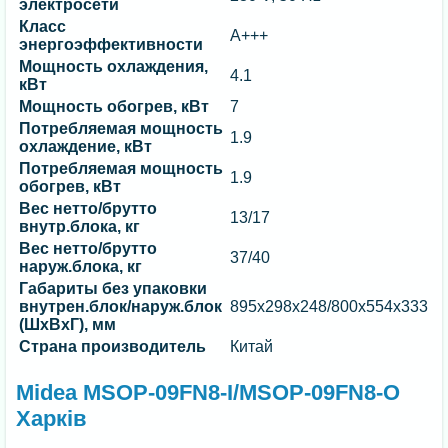
электросети
Класс
A+++
энергоэффективности
Мощность охлаждения,
4.1
кВт
Мощность обогрев, кВт
7
Потребляемая мощность
1.9
охлаждение, кВт
Потребляемая мощность
1.9
обогрев, кВт
Вес нетто/брутто
13/17
внутр.блока, кг
Вес нетто/брутто
37/40
наруж.блока, кг
Габариты без упаковки
внутрен.блок/наруж.блок
895x298x248/800x554x333
(ШхВхГ), мм
Страна производитель
Китай
Midea MSOP-09FN8-I/MSOP-09FN8-O
Харків