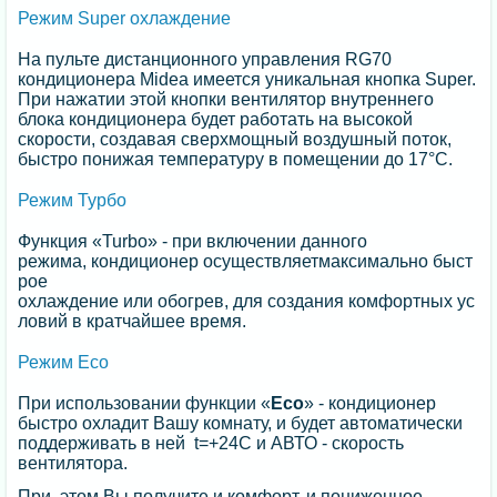
Режим Super охлаждение
На пульте дистанционного управления RG70
кондиционера Midea имеется уникальная кнопка Super.
При нажатии этой кнопки вентилятор внутреннего
блока кондиционера будет работать на высокой
скорости, создавая сверхмощный воздушный поток,
быстро понижая температуру в помещении до 17°C.
Режим Турбо
Функция «Turbo» - при включении данного
режима, кондиционер осуществляетмаксимально быст
рое
охлаждение или обогрев, для создания комфортных ус
ловий в кратчайшее время.
Режим Eco
При использовании функции «
Eco
» - кондиционер
быстро охладит Вашу комнату, и будет автоматически
поддерживать в ней t=+24С и АВТО - скорость
вентилятора.
При этом Вы получите и комфорт, и пониженное