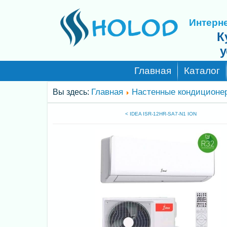
Интерне
К
у
Главная
Каталог
Главная
Настенные кондиционе
Вы здесь:
< IDEA ISR-12HR-SA7-N1 ION