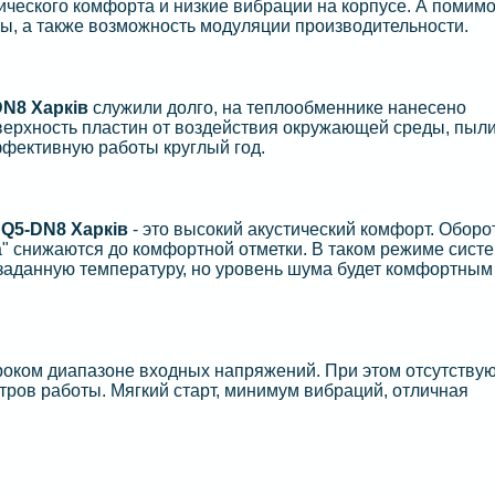
ческого комфорта и низкие вибрации на корпусе. А помим
ы, а также возможность модуляции производительности.
N8 Харків
служили долго, на теплообменнике нанесено
верхность пластин от воздействия окружающей среды, пыли
ффективную работы круглый год.
SQ5-DN8 Харків
- это высокий акустический комфорт. Оборо
 снижаются до комфортной отметки. В таком режиме сист
заданную температуру, но уровень шума будет комфортным
роком диапазоне входных напряжений. При этом отсутству
тров работы. Мягкий старт, минимум вибраций, отличная