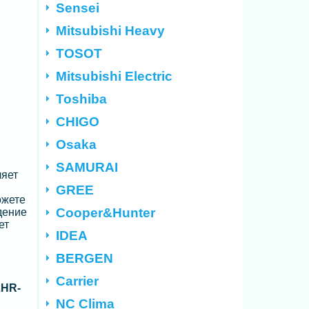
Sensei
Mitsubishi Heavy
TOSOT
Mitsubishi Electric
Toshiba
CHIGO
Osaka
SAMURAI
ляет
GREE
ожете
Cooper&Hunter
дение
ет
IDEA
BERGEN
Carrier
2HR-
NC Clima