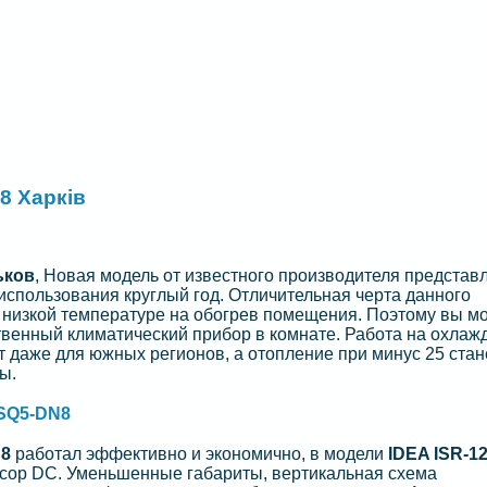
8 Харків
ьков
, Новая модель от известного производителя представ
спользования круглый год. Отличительная черта данного
ь низкой температуре на обогрев помещения. Поэтому вы м
твенный климатический прибор в комнате. Работа на охлаж
т даже для южных регионов, а отопление при минус 25 стан
ы.
SQ5-DN8
N8
работал эффективно и экономично, в модели
IDEA ISR-1
сор DC. Уменьшенные габариты, вертикальная схема