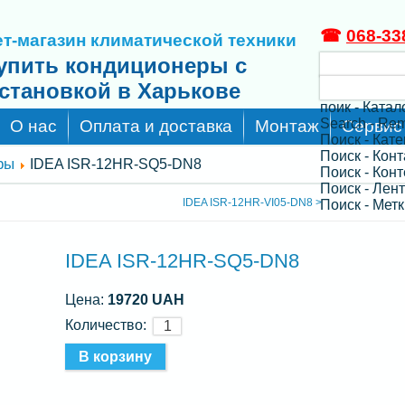
☎
068-33
т-магазин климатической техники
упить кондиционеры с
становкой в Харькове
поик - Катал
Search - Re
О нас
Оплата и доставка
Монтаж
Сервис
Поиск - Кат
Поиск - Кон
ры
IDEA ISR-12HR-SQ5-DN8
Поиск - Конт
Поиск - Лен
IDEA ISR-12HR-VI05-DN8 >
Поиск - Метк
IDEA ISR-12HR-SQ5-DN8
Цена:
19720 UAH
Количество: