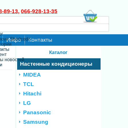
8-89-13
,
066-928-13-35
ог
move Shortcode
Инфо
Контакты
егории
такты
Каталог
ент
ты новостей
Настенные кондиционеры
и
MIDEA
TCL
Hitachi
LG
Panasonic
Samsung