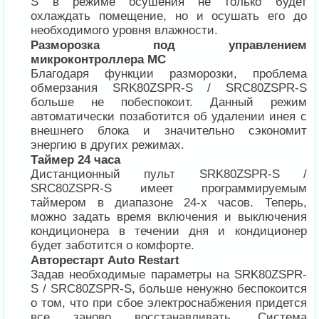
S в режиме осушения не только будет
охлаждать помещение, но и осушать его до
необходимого уровня влажности.
Разморозка под управлением
микроконтроллера MC
Благодаря функции разморозки, проблема
обмерзания SRK80ZSPR-S / SRC80ZSPR-S
больше не побеспокоит. Данный режим
автоматически позаботится об удалении инея с
внешнего блока и значительно сэкономит
энергию в других режимах.
Таймер 24 часа
Дистанционный пульт SRK80ZSPR-S /
SRC80ZSPR-S имеет программируемым
таймером в диапазоне 24-х часов. Теперь,
можно задать время включения и выключения
кондиционера в течении дня и кондиционер
будет заботится о комфорте.
Авторестарт Auto Restart
Задав необходимые параметры на SRK80ZSPR-
S / SRC80ZSPR-S, больше ненужно беспокоится
о том, что при сбое электроснабжения придется
все заново восстанавливать. Система