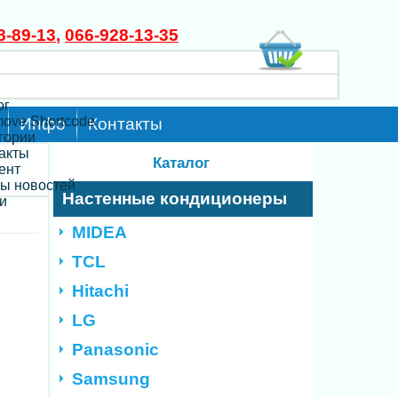
8-89-13
,
066-928-13-35
ог
move Shortcode
Инфо
Контакты
егории
такты
Каталог
ент
ты новостей
Настенные кондиционеры
и
MIDEA
TCL
Hitachi
LG
Panasonic
Samsung