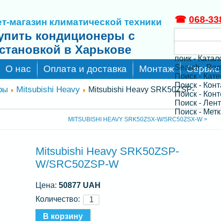
☎
068-33
т-магазин климатической техники
упить кондиционеры с
становкой в Харькове
поик - Катал
Search - Re
О нас
Оплата и доставка
Монтаж
Сервис
Поиск - Кат
Поиск - Кон
ры
Mitsubishi Heavy
Mitsubishi Heavy SRK50ZSP-
Поиск - Конт
Поиск - Лен
Поиск - Метк
MITSUBISHI HEAVY SRK50ZSX-W/SRC50ZSX-W >
Mitsubishi Heavy SRK50ZSP-
W/SRC50ZSP-W
Цена:
50877 UAH
Количество: