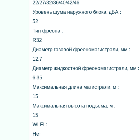
22/27/32/36/40/42/46
Уровень шума наружного блока, дБА :
52
Тип фреона :
R32
Диаметр газовой фреономагистрали, мм :
12,7
Диаметр жидкостной фреономагистрали, мм :
6,35
Максимальная длина магистрали, м :
15
Максимальная высота подъема, м :
15
WI-FI :
Нет