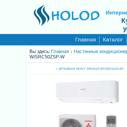
Интерне
К
у
Главная
Каталог
Главная
Настенные кондиционе
Вы здесь:
W/SRC50ZSP-W
< MITSUBISHI HEAVY SRK50ZS-WT/SRC50ZS-WT