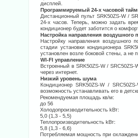
дисплей.
Программируемый 24-х часовой тайм
Дистанционный пульт SRK50ZS-W / S
24-х часов. Теперь, можно задать вр
кондиционер будет заботится о комфор
Настройка направления воздушного 
Настройку направления воздушного п
стадии установки кондиционера SRK5
установлен возле боковой стены, а не п
WI-FI управление
Встроенный в SRK50ZS-W / SRC50ZS-W 
через интернет.
Низкий уровень шума
Кондиционер SRK50ZS-W / SRC50ZS-W
возможность устанавливать его в детск
Рекомендуемая площадь кв/м:
до 56
Холодопроизводительность kВт:
5,0 (1,3 - 5,5)
Теплопроизводительность kВт:
5,8 (1,3 - 6,6)
Потребляемая мощность при охлажден