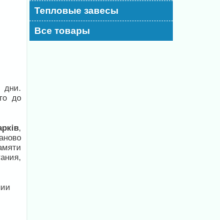
Тепловые завесы
Все товары
 дни.
го до
арків
,
аново
амяти
ания,
нии