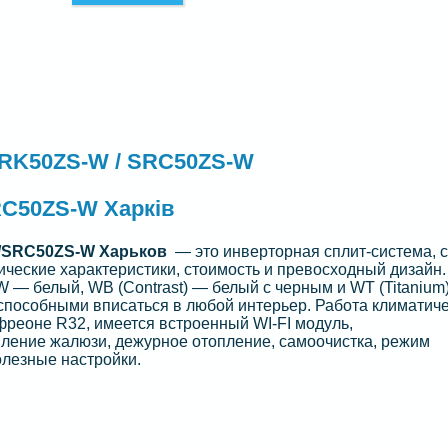
 SRK50ZS-W / SRC50ZS-W
RC50ZS-W Харків
W/SRC50ZS-W Харьков
— это инверторная сплит-система, 
ческие характеристики, стоимость и превосходный дизайн.
 — белый, WB (Contrast) — белый с черным и WT (Titanium
способными вписаться в любой интерьер. Работа климатич
реоне R32, имеется встроенный WI-FI модуль,
вление жалюзи, дежурное отопление, самоочистка, режим
олезные настройки.