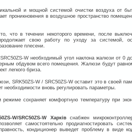
кальной и мощной системой очистки воздуха от бы
кает проникновения в воздушное пространство помещен
то, что в течении некоторого времени, после выключ
родолжает свою работу по уходу за системой, о
разование плесени.
 SRC50ZS-W необходимый угол наклона жалюзи от 0 до
ерным обдувом всего помещения. Жалюзи будут равно
кт легкого бриза.
юзи, SRK50ZS-W / SRC50ZS-W оставит это в своей пам
ет необходимости вновь регулировать параметры.
 режиме сохраняет комфортную температуру при эко
50ZS-W/SRC50ZS-W Харків
снабжен микроконтролле
позволяет самостоятельно продиагностировать систе
правность, кондиционер выведет проблему в виде ко