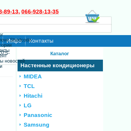
8-89-13
,
066-928-13-35
ог
move Shortcode
Инфо
Контакты
егории
такты
0ZS-
Каталог
ент
ты новостей
Настенные кондиционеры
и
MIDEA
TCL
Hitachi
LG
Panasonic
Samsung