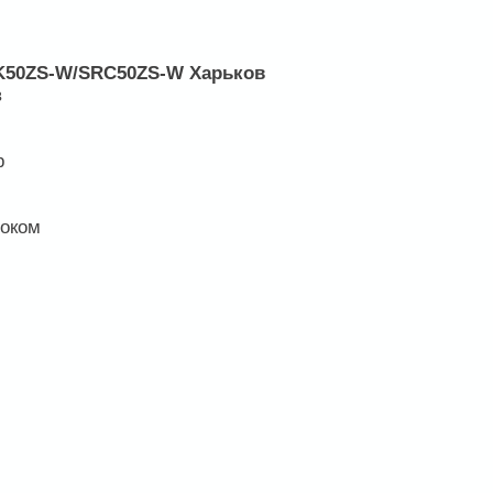
RK50ZS-W/SRC50ZS-W Харьков
в
р
током