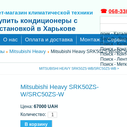
☎
068-33
т-магазин климатической техники
упить кондиционеры с
становкой в Харькове
поик - Катал
Search - Re
О нас
Оплата и доставка
Монтаж
Сервис
Поиск - Кат
Поиск - Кон
ры
Mitsubishi Heavy
Mitsubishi Heavy SRK50ZS-W/SRC5
Поиск - Конт
Поиск - Лен
Поиск - Метк
MITSUBISHI HEAVY SRK50ZS-WB/SRC50ZS-WB >
Mitsubishi Heavy SRK50ZS-
W/SRC50ZS-W
Цена:
67000 UAH
Количество: