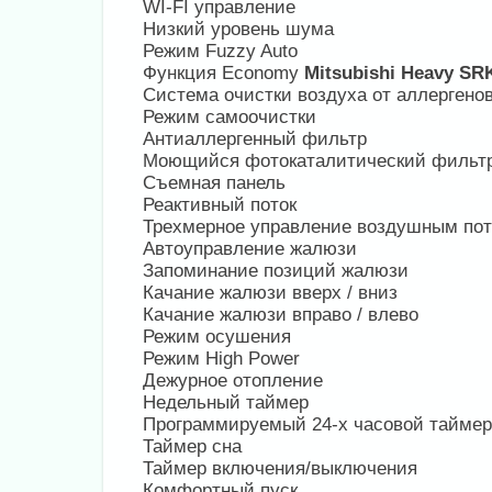
WI-FI управление
Низкий уровень шума
Режим Fuzzy Auto
Функция Economy
Mitsubishi Heavy S
Система очистки воздуха от аллергено
Режим самоочистки
Антиаллергенный фильтр
Моющийся фотокаталитический фильт
Съемная панель
Реактивный поток
Трехмерное управление воздушным по
Автоуправление жалюзи
Запоминание позиций жалюзи
Качание жалюзи вверх / вниз
Качание жалюзи вправо / влево
Режим осушения
Режим High Power
Дежурное отопление
Недельный таймер
Программируемый 24-х часовой таймер
Таймер сна
Таймер включения/выключения
Комфортный пуск