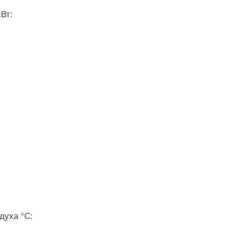
kВт:
духа °С: