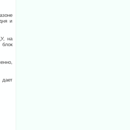
азоне
дня и
У, на
 блок
енно,
 дает