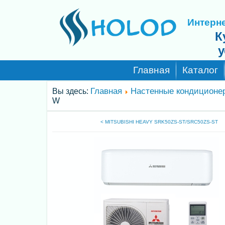
Интерне
К
у
Главная
Каталог
Главная
Настенные кондиционе
Вы здесь:
W
< MITSUBISHI HEAVY SRK50ZS-ST/SRC50ZS-ST