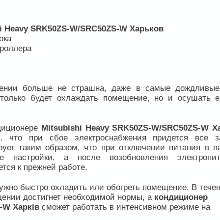
hi Heavy SRK50ZS-W/SRC50ZS-W Харьков
ока
троллера
щении больше не страшна, даже в самые дождливые
только будет охлаждать помещение, но и осушать е
диционере
Mitsubishi Heavy SRK50ZS-W/SRC50ZS-W Х
, что при сбое электроснабжения придется все з
рует таким образом, что при отключении питания в п
е настройки, а после возобновления электропит
тся к прежней работе.
ужно быстро охладить или обогреть помещение. В тече
щении достигнет необходимой нормы, а
кондиционер
-W Харків
сможет работать в интенсивном режиме на