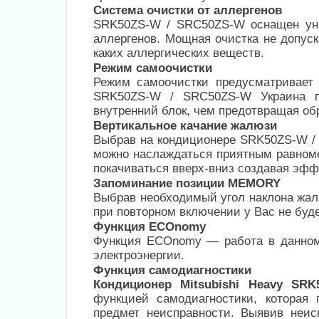
Система очистки от аллергенов
SRK50ZS-W / SRC50ZS-W оснащен уни
аллергенов. Мощная очистка не допус
каких аллергических веществ.
Режим самоочистки
Режим самоочистки предусматривает 
SRK50ZS-W / SRC50ZS-W Украина п
внутренний блок, чем предотвращая об
Вертикальное качание жалюзи
Выбрав на кондиционере SRK50ZS-W /
можно наслаждаться приятным равном
покачиваться вверх-вниз создавая эффе
Запоминание позиции MEMORY
Выбрав необходимый угол наклона жал
при повторном включении у Вас не буд
Функция ECOnomy
Функция ECOnomy — работа в данном
электроэнергии.
Функция самодиагностики
Кондиционер Mitsubishi Heavy SRK
функцией самодиагностики, которая 
предмет неисправности. Выявив неис