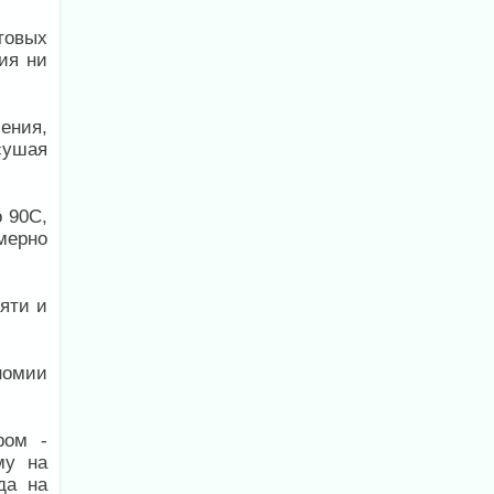
товых
ия ни
ения,
сушая
 90С,
мерно
яти и
номии
ром -
му на
да на