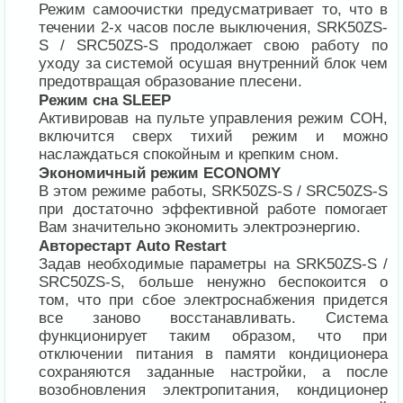
Режим самоочистки предусматривает то, что в
течении 2-х часов после выключения, SRK50ZS-
S / SRC50ZS-S продолжает свою работу по
уходу за системой осушая внутренний блок чем
предотвращая образование плесени.
Режим сна SLEEP
Активировав на пульте управления режим СОН,
включится сверх тихий режим и можно
наслаждаться спокойным и крепким сном.
Экономичный режим ECONOMY
В этом режиме работы, SRK50ZS-S / SRC50ZS-S
при достаточно эффективной работе помогает
Вам значительно экономить электроэнергию.
Авторестарт Auto Restart
Задав необходимые параметры на SRK50ZS-S /
SRC50ZS-S, больше ненужно беспокоится о
том, что при сбое электроснабжения придется
все заново восстанавливать. Система
функционирует таким образом, что при
отключении питания в памяти кондиционера
сохраняются заданные настройки, а после
возобновления электропитания, кондиционер