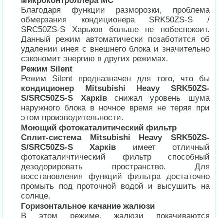
микроконтроллера MC
Благодаря функции разморозки, проблема
обмерзания кондиционера SRK50ZS-S /
SRC50ZS-S Харьков больше не побеспокоит.
Данный режим автоматически позаботится об
удалении инея с внешнего блока и значительно
сэкономит энергию в других режимах.
Режим Silent
Режим Silent предназначен для того, что бы
кондиционер Mitsubishi Heavy SRK50ZS-
S/SRC50ZS-S Харків
снижал уровень шума
наружного блока в ночное время не теряя при
этом производительности.
Моющий фотокаталитический фильтр
Сплит-система Mitsubishi Heavy SRK50ZS-
S/SRC50ZS-S Харків
имеет отличный
фотокаталичтический фильтр способный
дезодорировать пространство. Для
восстановления функций фильтра достаточно
промыть под проточной водой и высушить на
солнце.
Горизонтальное качание жалюзи
В этом режиме, жалюзи покачиваются