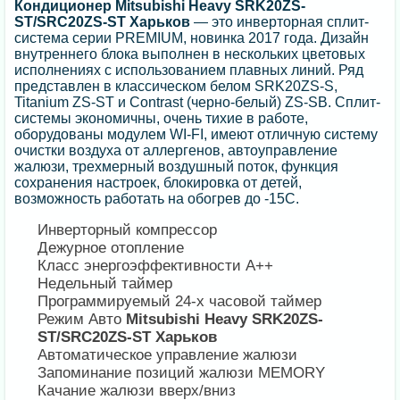
Кондиционер
Mitsubishi Heavy SRK20ZS-
ST/SRC20ZS-ST Харьков
— это инверторная сплит-
система серии PREMIUM, новинка 2017 года. Дизайн
внутреннего блока выполнен в нескольких цветовых
исполнениях с использованием плавных линий. Ряд
представлен в классическом белом SRK20ZS-S,
Titanium ZS-ST и Contrast (черно-белый) ZS-SB. Сплит-
системы экономичны, очень тихие в работе,
оборудованы модулем WI-FI, имеют отличную систему
очистки воздуха от аллергенов, автоуправление
жалюзи, трехмерный воздушный поток, функция
сохранения настроек, блокировка от детей,
возможность работать на обогрев до -15С.
Инверторный компрессор
Дежурное отопление
Класс энергоэффективности А++
Недельный таймер
Программируемый 24-х часовой таймер
Режим Авто
Mitsubishi Heavy SRK20ZS-
ST/SRC20ZS-ST Харьков
Автоматическое управление жалюзи
Запоминание позиций жалюзи MEMORY
Качание жалюзи вверх/вниз