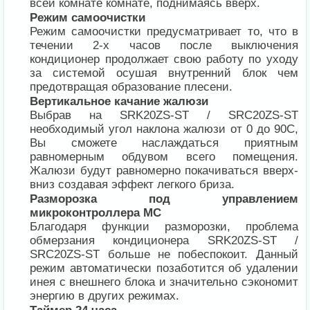
всей комнате комнате, поднимаясь вверх.
Режим самоочистки
Режим самоочистки предусматривает то, что в
течении 2-х часов после выключения
кондиционер продолжает свою работу по уходу
за системой осушая внутренний блок чем
предотвращая образование плесени.
Вертикальное качание жалюзи
Выбрав на SRK20ZS-ST / SRC20ZS-ST
необходимый угол наклона жалюзи от 0 до 90С,
Вы сможете наслаждаться приятным
равномерным обдувом всего помещения.
Жалюзи будут равномерно покачиваться вверх-
вниз создавая эффект легкого бриза.
Разморозка под управлением
микроконтроллера MC
Благодаря функции разморозки, проблема
обмерзания кондиционера SRK20ZS-ST /
SRC20ZS-ST больше не побеспокоит. Данный
режим автоматически позаботится об удалении
инея с внешнего блока и значительно сэкономит
энергию в других режимах.