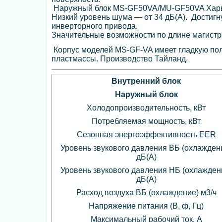
Наружный блок MS-GF50VA/MU-GF50VA Харьк
Низкий уровень шума — от 34 дБ(А). Достигн
инверторного привода.
Значительные возможности по длине магистра
Корпус моделей MS-GF-VA имеет гладкую пол
пластмассы. Производство Тайланд.
Внутренний блок
Наружный блок
Холодопроизводительность, кВт
Потребляемая мощность, кВт
Сезонная энергоэффективность EER
Уровень звукового давления ВБ (охлажден
дБ(А)
Уровень звукового давления НБ (охлажден
дБ(А)
Расход воздуха ВБ (охлаждение) м3/ч
Напряжение питания (В, ф, Гц)
Максимальный рабочий ток, А