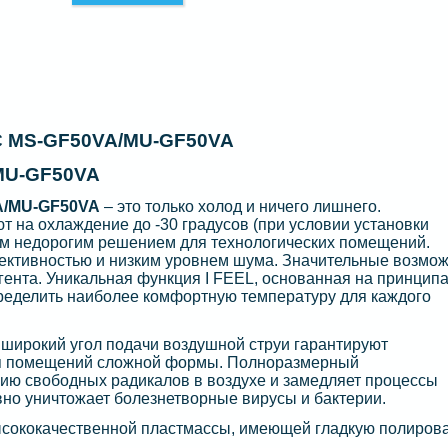
C MS-GF50VA/MU-GF50VA
MU-GF50VA
A/MU-GF50VA
– это только холод и ничего лишнего.
 на охлаждение до -30 градусов (при условии установки
ым недорогим решением для технологических помещений.
ктивностью и низким уровнем шума. Значительные возмо
гента. Уникальная функция I FEEL, основанная на принцип
пределить наиболее комфортную температуру для каждого
широкий угол подачи воздушной струи гарантируют
ля помещений сложной формы. Полноразмерный
ию свободных радикалов в воздухе и замедляет процессы
но уничтожает болезнетворные вирусы и бактерии.
сококачественной пластмассы, имеющей гладкую полиров