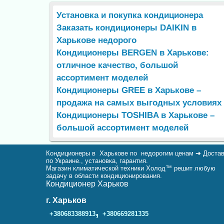
Установка и покупка кондиционера
Заказать кондиционеры DAIKIN в
Харькове недорого
Кондиционеры BERGEN в Харькове:
отличное качество, большой
ассортимент моделей
Кондиционеры GREE в Харькове –
продажа на самых выгодных условиях
Кондиционеры TOSHIBA в Харькове –
большой ассортимент моделей
Кондиционеры в Харькове по недорогим ценам ➔ Доста
по Украине., установка, гарантия.
Магазин климатической техники Холод™ решит любую
задачу в области кондиционирования.
Кондиционер Харьков
г. Харьков
,
+380683388913
+380669281335