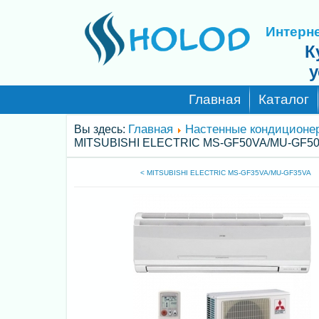
Интерне
К
у
Главная
Каталог
Главная
Настенные кондиционе
Вы здесь:
MITSUBISHI ELECTRIC MS-GF50VA/MU-GF5
< MITSUBISHI ELECTRIC MS-GF35VA/MU-GF35VA