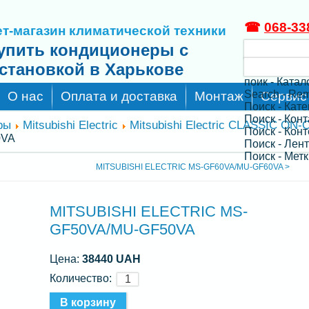
☎
068-33
т-магазин климатической техники
упить кондиционеры с
становкой в Харькове
поик - Катал
Search - Re
О нас
Оплата и доставка
Монтаж
Сервис
Поиск - Кат
Поиск - Кон
ры
Mitsubishi Electric
Mitsubishi Electric CLASSIC ON-
Поиск - Конт
0VA
Поиск - Лен
Поиск - Метк
MITSUBISHI ELECTRIC MS-GF60VA/MU-GF60VA >
MITSUBISHI ELECTRIC MS-
GF50VA/MU-GF50VA
Цена:
38440 UAH
Количество: