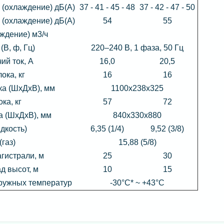
 (охлаждение) дБ(А)
37 - 41 - 45 - 48
37 - 42 - 47 - 50
 (охлаждение) дБ(А)
54
55
ждение) м3/ч
В, ф, Гц)
220–240 B, 1 фаза, 50 Гц
й ток, А
16,0
20,5
ока, кг
16
16
ка (ШхДхВ), мм
1100х238х325
ка, кг
57
72
а (ШхДхВ), мм
840x330x880
дкость)
6,35 (1/4)
9,52 (3/8)
газ)
15,88 (5/8)
гистрали, м
25
30
д высот, м
10
15
ружных температур
-30°С* ~ +43°С