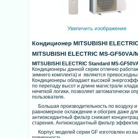
Увеличить изображение
Кондиционер MITSUBISHI ELECTRI
MITSUBISHI ELECTRIC MS-GF50VA/
MITSUBISHI ELECTRIC Standard MS-GF50V
Кондиционеры данной серии отлично работают
зимнего комплекта) и являются превосходн
Кондиционеры обладают высокой энергоэффе
по перепаду высот и длине магистрали хлада
нечеткой логики, позволяет автоматически о
пользователя.
Большая производительность по воздуху и 
равномерное охлаждение и обогрев даже д
антиоксидантный фильтр снижает концентрац
старения. Антиоксидантный фильтр эффектив
Корпус моделей серии GF изготовлен из вы
поверхность.