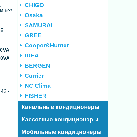
CHIGO
.
м без
Osaka
SAMURAI
ой
GREE
Cooper&Hunter
50VA
IDEA
50VA
BERGEN
5
8
Carrier
8
NC Clima
 42 -
FISHER
Канальные кондиционеры
Кассетные кондиционеры
Мобильные кондиционеры
0