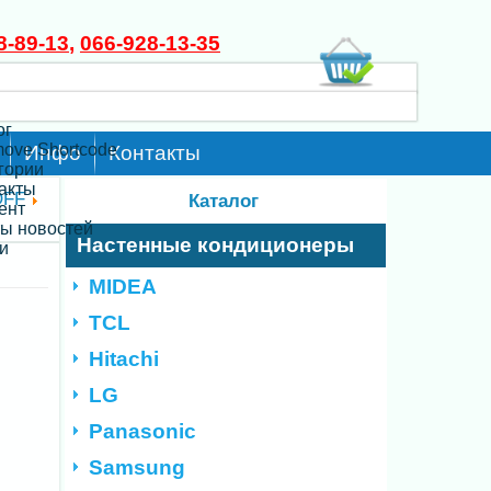
8-89-13
,
066-928-13-35
ог
move Shortcode
Инфо
Контакты
егории
такты
OFF
Каталог
ент
ты новостей
Настенные кондиционеры
и
MIDEA
TCL
Hitachi
LG
Panasonic
Samsung