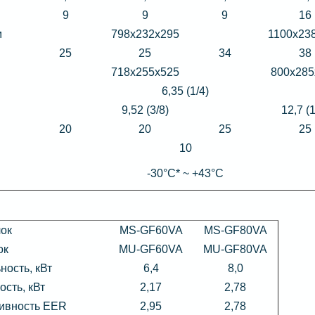
9
9
9
16
м
798х232х295
1100х23
25
25
34
38
718x255x525
800x285
6,35 (1/4)
9,52 (3/8)
12,7 (1
20
20
25
25
10
-30°С* ~ +43°С
лок
MS-GF60VA
MS-GF80VA
ок
MU-GF60VA
MU-GF80VA
ость, кВт
6,4
8,0
сть, кВт
2,17
2,78
ивность EER
2,95
2,78