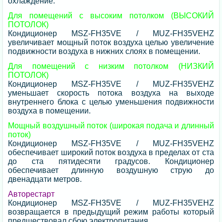
охлаждение.
Для помещений с высоким потолком (ВЫСОКИЙ
ПОТОЛОК)
Кондиционер MSZ-FH35VE / MUZ-FH35VEHZ
увеличивает мощный поток воздуха целью увеличение
подвижности воздуха в нижних слоях в помещении.
Для помещений с низким потолком (НИЗКИЙ
ПОТОЛОК)
Кондиционер MSZ-FH35VE / MUZ-FH35VEHZ
уменьшает скорость потока воздуха на выходе
внутреннего блока с целью уменьшения подвижности
воздуха в помещении.
Мощный воздушный поток (широкая подача и длинный
поток)
Кондиционер MSZ-FH35VE / MUZ-FH35VEHZ
обеспечивает широкий поток воздуха в пределах от ста
до ста пятидесяти градусов. Кондиционер
обеспечивает длинную воздушную струю до
двенадцати метров.
Авторестарт
Кондиционер MSZ-FH35VE / MUZ-FH35VEHZ
возвращается в предыдущий режим работы который
предшествовал сбою электропитания.