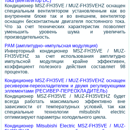
тока (вентилятор DC)
Кондиционер MSZ-FH35VE / MUZ-FH35VEHZ оснащен
специальным вентилятором установленным как во
внутреннем блоке так и во внешнем, вентилятор
оснащен бесконтактным двигателя постоянного тока.
Что за счет технических характеристик позволяет
уменьшить уровень шума и увеличить
производительность.
PAM (амплитудно–импульсная модуляция)
Инверторный кондиционер MSZ-FH35VE / MUZ-
FH35VEHZ за счет использования амплитудно
импульсной модуляции крайне эффективен,
коэффициент полезного действия составляет 98
процентов.
Кондиционер MSZ-FH35VE / MUZ-FH35VEHZ оснащен
ресивером-переохладителем и двумя регулирующими
эллементами (РЕСИВЕР-ПЕРЕОХЛАДИТЕЛЬ)
Кондиционер MSZ-FH35VE / MUZ-FH35VEHZ будет
всегда работать максимально эффективно вне
зависимости от температурных условий, так как
специальные технологии mitsubishi electric
оптимизируют параметры холодильного цикла.
Кондиционер Mitsubishi Electric MSZ-FH35VE / MUZ-