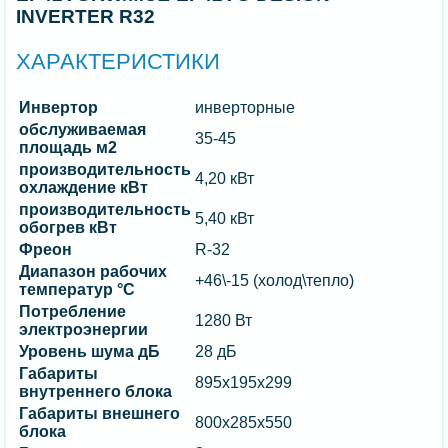
INVERTER R32
ХАРАКТЕРИСТИКИ
Инвертор
инверторные
обслуживаемая
35-45
площадь м2
производительность
4,20 кВт
охлаждение кВт
производительность
5,40 кВт
обогрев кВт
Фреон
R-32
Диапазон рабочих
+46\-15 (холод\тепло)
температур °C
Потребление
1280 Вт
электроэнергии
Уровень шума дБ
28 дБ
Габариты
895x195x299
внутреннего блока
Габариты внешнего
800x285x550
блока