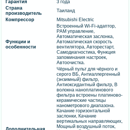
Гарантия
3 года
Страна
Таиланд
производитель
Компрессор
Mitsubishi Electric
Встроенный Wi-Fi-адаптор,
PAM управление,
Автоматическая заслонка,
Функции и
Автоматическая скорость
особенности
вентилятора, Авторестарт,
Cамодиагностика, Функция
запоминания настроек,
Автоочистка.
Чёрный пульт для чёрного и
серого ВБ, Антиаллергенный
(энзимный) фильтр,
Антиоксидантный фильтр, В
волокна наноплатинового
фильтра встроены платиново-
керамические частицы
нанометрового диапазона.
Качание горизонтальной
заслонки, Качание
вертикальных направляющих,
Мощный воздушный поток,
Дополнительная